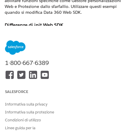
abilitare funzioni specifiche come Gestore personalizzazioni
Web e Protezione dallo sfarfallio. Utilizzare questi esempi
quando si modifica Data 360 Web SDK.
Differenze di init Web SDK
Marketing Cloud Personalizzazione Web SDK supporta due
opzioni di schema di inizializzazione. Data 360 Web SDK ne
utilizza solo uno.
Example: Marketing Cloud Personalization Initializat
1-800-667-6389
SalesforceInteractions.init({

  cookieDomain: '.example.com',

  consents: [...]

SALESFORCE
Example: Marketing Cloud Personalization Initializat
Informativa sulla privacy
Evergage.configure({

Informativa sulla protezione
  account: 'myaccount',

  dataset: 'mydataset',

Condizioni di utilizzo
  siteConfigVersion: 1

Linee guida per la
}, callback);