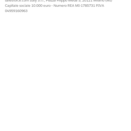
salesforce.com Italy S.r.l., Piazza Filippo Meda 5, 20121 Milano (MI)
  personalization: {

Capitale sociale 10.000 euro - Numero REA MI-1785731 P.IVA
    dataspace: 'your_dataspace_name',  // Optional: T
04959160963
    // Flicker defense configuration

    flickerDefense: {

      enabled: true,  // Enables or disables flicker 
      selector: 'body', // CSS selector for elements 
      timeoutMs: 3000          // Maximum time (in ms
    },

    // Web Personalization Manager (WPM) configuratio
    wpm: {

      enabled: true            // Enable/disable WPM 
    }

  }

QUESTO ARTICOLO HA RISOLTO IL PROBLEMA?
Facci sapere, così possiamo migliorare!