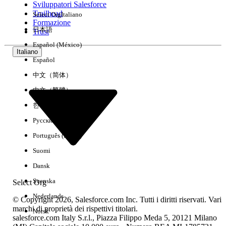
Sviluppatori Salesforce
Trailhead
Select Org
Italiano
Esperienza
Formazione
日本語
Trust
Español (México)
Italiano
Español
Cancella tutto
Chiudi
中文（简体）
中文（繁體）
한국어
Русский
Português (Brasil)
Suomi
Dansk
Svenska
Select Org
Nederlands
© Copyright 2026, Salesforce.com Inc. Tutti i diritti riservati. Vari
marchi di proprietà dei rispettivi titolari.
Norsk
salesforce.com Italy S.r.l., Piazza Filippo Meda 5, 20121 Milano
Nessun risultato