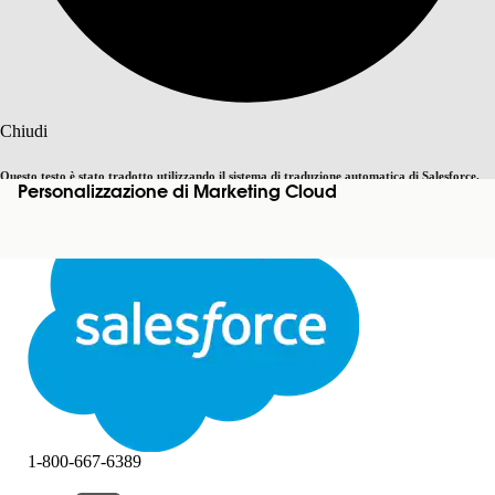
Cerca
Chiudi
Questo testo è stato tradotto utilizzando il sistema di traduzione automatica di Salesforce.
Personalizzazione di Marketing Cloud
Passa all'inglese
Non ora
Ulteriori dettagli sono disponibili
qui
.
Chiudi
Chiudi
1-800-667-6389