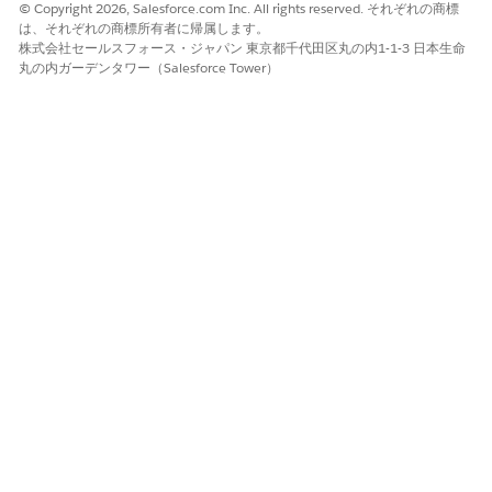
© Copyright 2026, Salesforce.com Inc. All rights reserved. それぞれの商標
mcis.buildLineItemFromPa
品目を手動で作成します。
は、それぞれの商標所有者に帰属します。
geState()
株式会社セールスフォース・ジャパン 東京都千代田区丸の内1-1-3 日本生命
mcis.extractFirstGroup()
標準
丸の内ガーデンタワー（Salesforce Tower）
regex: str.match(reg
を使用
ex)?.[1]
mcis.getLastPathComponen
URL パスを手動で解析しま
tWithoutExtension()
す。
mcis.getParameterByName
API を使
URLSearchParams
()
用します。
Evergage.getVersion()
なし
Evergage.configure()
メソッドを使用しま
init()
す。
Evergage.runSpecificConf
を使用しま
initSitemap()
ig()
す。
Evergage.getCurrentPage
を使用
getSitemapResult()
()
します。
列挙
インタラクション名の列挙を
ItemAction
使用します。たとえば、
Item