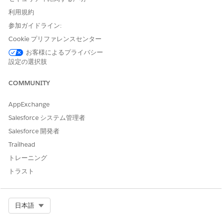
tor()
定義します。
利用規約
mcis.getCampaignResponse
Web パーソナライズマネージ
参加ガイドライン:
s()
ャー (WPM) とサイトマップ
Cookie プリファレンスセンター
トランスフォーマーを使用す
お客様によるプライバシー
ることをお勧めします。プロ
設定の選択肢
グラムによるアクセスの場合
は、
Personalization.fetc
を使用します。
h()
COMMUNITY
Evergage.getCampaignResp
Web パーソナライズマネージ
AppExchange
onses()
ャー (WPM) とサイトマップ
Salesforce システム管理者
トランスフォーマーを使用す
ることをお勧めします。プロ
Salesforce 開発者
グラムによるアクセスの場合
Trailhead
は、
Personalization.fetc
を使用します。
h()
トレーニング
トラスト
mcis.getSdkConfig()
初期化時に設定参照を保存し
ます。
mcis.sendStat()
適切なインタラクションで
se
Select Org
日本語
を使用します。
ndEvent()