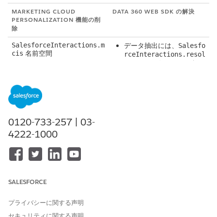
MARKETING CLOUD
DATA 360 WEB SDK の解決
PERSONALIZATION 機能の削
除
SalesforceInteractions.m
データ抽出には、
Salesfo
名前空間
cis
rceInteractions.resol
vers.*
を使用します (両
方の SDK で機能)。
非同期条件の場合、
Sales
forceInteractions.uti
l.resolveWhenTrue
を使
用します (両方の SDK で
機能)。
0120-733-257 | 03-
DOM 観察では、
Salesfo
4222-1000
rceInteractions.Displ
ayUtils.*
を使用します
(両方の SDK で機能)。
ユーティリティコ
mcis.*
ールを標準 JavaScript (ま
SALESFORCE
たは同等のリゾルバー) に
置き換えます。
プライバシーに関する声明
mcis.getContentZoneSelec
コードでゾーンセレクターを
セキュリティに関する声明