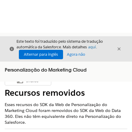
Este texto foi traduzido pelo sistema de tradução
automática da Salesforce. Mais detalhes
aqui
.
Fechar
Fecha
Fechar
Alternar para inglês
Agora não
Personalização do Marketing Cloud
Índice
Mostrar índice
Recursos removidos
Esses recursos do SDK da Web de Personalização do
Marketing Cloud foram removidos do SDK da Web do Data
360. Eles não têm equivalente direto na Personalização do
Salesforce.