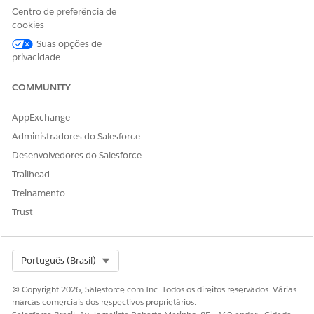
mcis.getContentZoneSelec
Defina seletores de zona no
Centro de preferência de
tor()
código.
cookies
Suas opções de
mcis.getCampaignResponse
Recomendamos usar o
privacidade
s()
Gerenciador de
personalização da Web
(WPM) e transformadores
COMMUNITY
de mapa do site. Para
acesso programático, use
Pe
AppExchange
.
rsonalization.fetch()
Administradores do Salesforce
Evergage.getCampaignResp
Recomendamos usar o
Desenvolvedores do Salesforce
onses()
Gerenciador de
personalização da Web
Trailhead
(WPM) e transformadores
Treinamento
de mapa do site. Para
acesso programático, use
Trust
Pe
.
rsonalization.fetch()
mcis.getSdkConfig()
Referência de configuração
Select Org
Português (Brasil)
da loja na inicialização.
mcis.sendStat()
Use
com a
sendEvent()
© Copyright 2026, Salesforce.com Inc. Todos os direitos reservados. Várias
interação apropriada.
marcas comerciais dos respectivos proprietários.