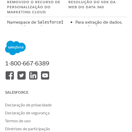
REMOVIDO O RECURSO DE
RESOLUÇÃO DO SDK DA
PERSONALIZAÇÃO DO
WEB DO DATA 360
MARKETING CLOUD
Namespace de
Para extração de dados,
SalesforceI
nteractions.mcis
use
SalesforceInterac
tions.resolvers.*
(funciona em ambos os
SDKs)
Para condições
assíncronas, use
Salesfo
rceInteractions.util.
1-800-667-6389
resolveWhenTrue
(funciona em ambos os
SDKs)
Para observação de
DOM, use
SalesforceIn
teractions.DisplayUti
SALESFORCE
ls.*
(funciona em
ambos os SDKs)
Declaração de privacidade
Substitua chamadas de
utilitário de
pelo
mcis.*
Declaração de segurança
JavaScript padrão (ou o
Termos de uso
resolvedor equivalente)
Diretrizes de participação