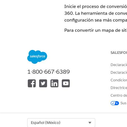
Inicie el proceso de conversi
360. La herramienta de conver
configuración sea más compa
Para convertir un mapa de sit
Desde la navegación principa
Se abre la página Marketi
SALESFO
En la sección Herramienta de
Para eliminar cualquier códi
Declaraci
Haga clic en
Cargar
.
1-800-667-6389
Declaraci
Navegue a una versión guarda
En vez de cargar y selecciona
Condicio
directamente en la columna E
Directric
Haga clic en
Convertir
.
Centro de
Una versión convertida del m
Sus
Tras convertir inicialmente el
actualización requerida util
Select Org
Español (México)