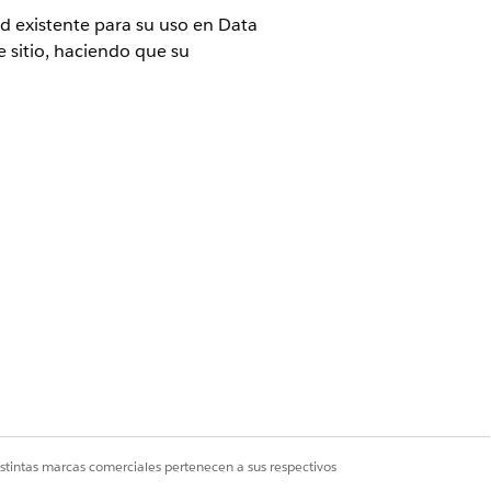
d existente para su uso en Data
 sitio, haciendo que su
|
Marketing Cloud Siguiente
.
gar JavaScript de mapa de sitio
ror o realizar cualquier
e conversión.
istintas marcas comerciales pertenecen a sus respectivos