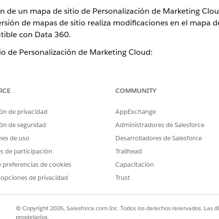
ón de un mapa de sitio de Personalización de Marketing Clou
sión de mapas de sitio realiza modificaciones en el mapa de
tible con Data 360.
io de Personalización de Marketing Cloud:
l de Personalización de Marketing Cloud, seleccione
Configuración
ng Cloud Next para personalización.
RCE
COMMUNITY
 conversión de mapa de sitio, haga clic en
Abrir convertidor
.
go no deseado en la columna Entrada, haga clic en
Borrar
.
ón de privacidad
AppExchange
ón de seguridad
Administradores de Salesforce
da de su mapa de sitio y ábrala en la columna de entrada.
r un archivo de mapa de sitio para la conversión, puede copiar y pe
nes de uso
Desarrolladores de Salesforce
ntrada para la conversión.
es de participación
Trailhead
 preferencias de cookies
Capacitación
apa de sitio aparece en la columna Salida.
 opciones de privacidad
Trust
 mapa de sitio de Marketing Cloud, puede revisar cualquier er
izando la información proporcionada en la columna Reporte d
© Copyright 2026, Salesforce.com Inc. Todos los derechos reservados. Las d
propietarios.