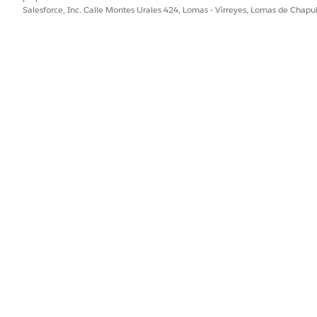
Salesforce, Inc. Calle Montes Urales 424, Lomas - Virreyes, Lomas de Chap
PROBLEMA?
ejorar!