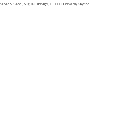
ultepec V Secc., Miguel Hidalgo, 11000 Ciudad de México
Sí
No