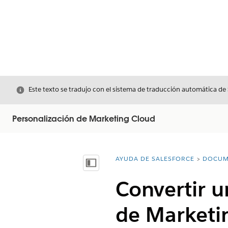
Cerrar
Este texto se tradujo con el sistema de traducción automática de
Personalización de Marketing Cloud
AYUDA DE SALESFORCE
DOCUM
Usted está aquí:
Mostrar índice de materias
Convertir u
de Marketi