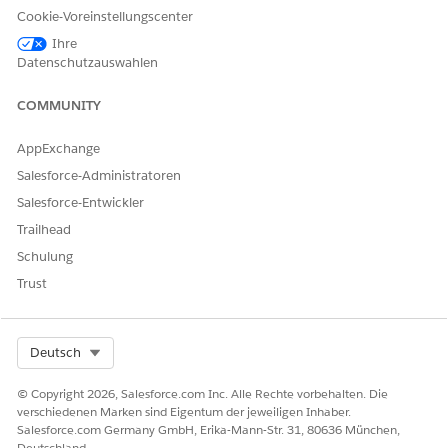
Cookie-Voreinstellungscenter
vor der Verwendung der Sitemap in Data 360 überprüft
werden sollen. Nach der ersten Konvertierung können Sie mit
Ihre
diesem Bericht mehr darüber erfahren, welche Änderungen
Datenschutzauswahlen
der Konverter an Ihrer Marketing Cloud Personalization-
Sitemap vorgenommen hat und welche zusätzlichen
COMMUNITY
Änderungen Sie an der Sitemap vornehmen müssen, bevor
Sie sie bereitstellen.
AppExchange
Salesforce-Administratoren
Salesforce-Entwickler
KONNTEN SIE IHR PROBLEM MITHILFE DIESES ARTIKELS
Trailhead
LÖSEN?
Schulung
Geben Sie uns Feedback, damit wir uns verbessern können.
Trust
Ja
Nein
Select Org
Deutsch
© Copyright 2026, Salesforce.com Inc. Alle Rechte vorbehalten. Die
verschiedenen Marken sind Eigentum der jeweiligen Inhaber.
Salesforce.com Germany GmbH, Erika-Mann-Str. 31, 80636 München,
Deutschland