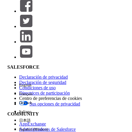
Filtros (0)
SELECCIONAR FILTROS
Agregar
Área de productos
Repercusión de función
SALESFORCE
Declaración de privacidad
Declaración de seguridad
English
Condiciones de uso
Directrices de participación
Français
Centro de preferencias de cookies
Deutsch
Sus opciones de privacidad
Edición
Italiano
COMMUNITY
日本語
AppExchange
Administradores de Salesforce
Español (México)