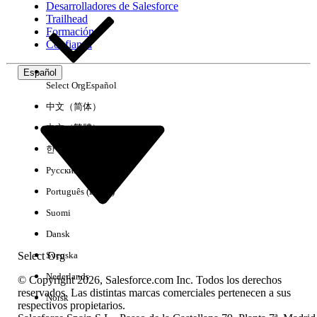
Desarrolladores de Salesforce
Trailhead
Experiencia
Formación
Confianza
Español
Select Org
Español
Borrar todo
Listo
中文（简体）
中文（繁體）
한국어
Русский
Português (Brasil)
Suomi
Dansk
Select Org
Svenska
Nederlands
© Copyright 2026, Salesforce.com Inc. Todos los derechos
reservados. Las distintas marcas comerciales pertenecen a sus
Norsk
respectivos propietarios.
No hay resultados