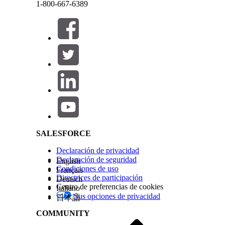
1-800-667-6389
Cerrar
Cerrar
Salesforce Help | Article
SALESFORCE
Declaración de privacidad
Declaración de seguridad
English
Condiciones de uso
Français
Directrices de participación
Deutsch
Centro de preferencias de cookies
Italiano
Sus opciones de privacidad
日本語
COMMUNITY