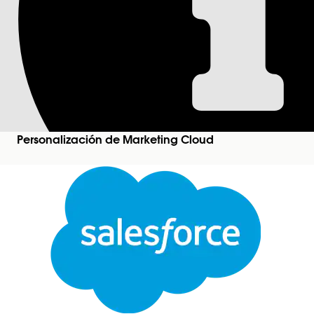
Recuperación de un
Antes de poder convertir un mapa de sitio de Per
sitio, debe recuperarlo.
Puede recuperar el mapa de sitio utilizando uno d
Personalización de Marketing Cloud
Herramientas de desarrollo:
Utilizando herramient
perenne y copiar el código de mapa de sitio relev
mapa de sitio directamente en la herramienta de 
Acceso medio a cuentas:
Con acceso a su cuenta d
directamente desde la cuenta a través de la plata
¿RESOLVIÓ ESTE ARTÍCULO SU PROBLEMA?
¡Háganos saber cómo podemos mejorar!
Cerrar
Este texto se tradujo con el sistema de traducción automática de Salesforce. Obtenga más de