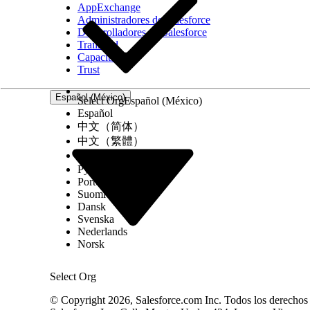
AppExchange
Administradores de Salesforce
Desarrolladores de Salesforce
Trailhead
Capacitación
Trust
Español (México)
Select Org
Español (México)
Español
中文（简体）
中文（繁體）
한국어
Русский
Português (Brasil)
Suomi
Dansk
Svenska
Nederlands
Norsk
Select Org
© Copyright 2026, Salesforce.com Inc. Todos los derechos r