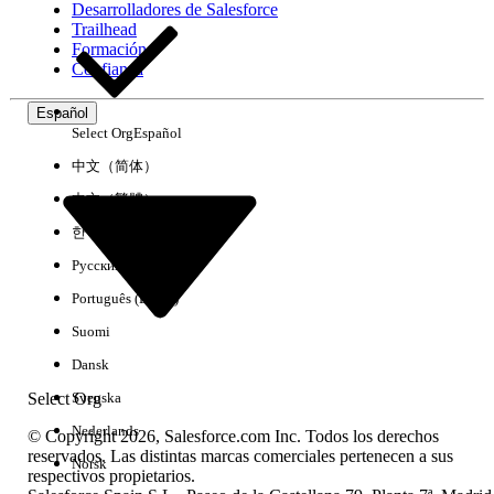
Desarrolladores de Salesforce
Trailhead
Experiencia
Formación
Confianza
Español
Select Org
Español
Borrar todo
Listo
中文（简体）
中文（繁體）
한국어
Русский
Português (Brasil)
Suomi
Dansk
Select Org
Svenska
Nederlands
© Copyright 2026, Salesforce.com Inc. Todos los derechos
reservados. Las distintas marcas comerciales pertenecen a sus
Norsk
respectivos propietarios.
No hay resultados