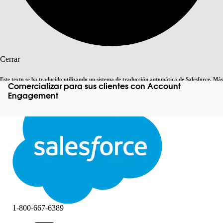
Buscar
Cerrar
Este texto se ha traducido utilizando un sistema de traducción automática de Salesforce. Más
Comercializar para sus clientes con Account
Cambiar a inglés
Ahora no
información
aquí
.
Engagement
Cerrar
Cerrar
1-800-667-6389