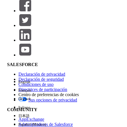
Filtros (0)
SELECCIONAR FILTROS
Agregar
Área de productos
Repercusión de función
SALESFORCE
Declaración de privacidad
Declaración de seguridad
English
Condiciones de uso
Directrices de participación
Français
Centro de preferencias de cookies
Deutsch
Sus opciones de privacidad
Edición
Italiano
COMMUNITY
日本語
AppExchange
Administradores de Salesforce
Español (México)