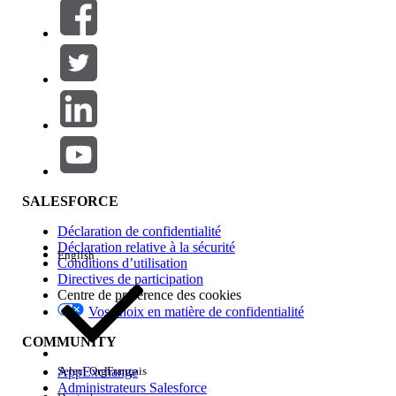
Filtrer par (0)
SÉLECTIONNER DES FILTRES
Ajouter
Gamme de produits
Impact des fonctionnalités
SALESFORCE
Déclaration de confidentialité
Déclaration relative à la sécurité
English
Conditions d’utilisation
Directives de participation
Centre de préférence des cookies
Vos choix en matière de confidentialité
Edition
COMMUNITY
AppExchange
Select Org
Français
Administrateurs Salesforce