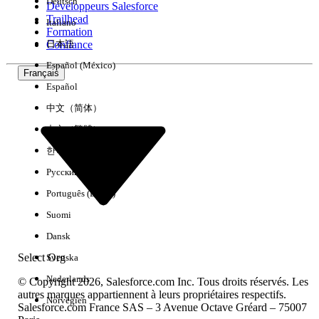
Deutsch
Développeurs Salesforce
Trailhead
Italiano
Expérience
Formation
Confiance
日本語
Español (México)
Français
Español
Effacer tout
Terminé
中文（简体）
中文（繁體）
한국어
Русский
Português (Brasil)
Suomi
Dansk
Select Org
Svenska
Nederlands
© Copyright 2026, Salesforce.com Inc. Tous droits réservés. Les
autres marques appartiennent à leurs propriétaires respectifs.
Norvégien
Salesforce.com France SAS – 3 Avenue Octave Gréard – 75007
Aucun résultat