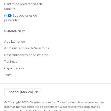
Wallet se ajustan bien a su situación.
Centro de preferencias de
cookies
Uso Salesforce y
Puede acceder a Digital
Sí
Data 360 junto
Wallet, ver tarjetas de
Sus opciones de
con Marketing
consumo estándar y crear
privacidad
Cloud Engagement
reportes Digital Wallet
personalizados.
COMMUNITY
Uso Salesforce
Sí
como CRM pero no
AppExchange
he configurado
Data 360
Administradores de Salesforce
Uso Data 360, pero
Desarrolladores de Salesforce
Sí
no uso Salesforce
Trailhead
como mi CRM
Capacitación
Uso Marketing
Puede acceder a Digital
Sí
Trust
Cloud Engagement
Wallet y ver tarjetas de
solo
consumo estándar. Los
clientes que utilizan Journey
Builder también pueden
Select Org
Español (México)
crear reportes Digital Wallet
personalizados.
© Copyright 2026, Salesforce.com Inc. Todos los derechos reservados. Las
distintas marcas comerciales pertenecen a sus respectivos propietarios.