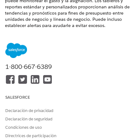
puede monitorear el gasto y la asignación. Los tableros y
reportes estándar y personalizados proporcionan análisis de
tendencias y pronósticos para fines de presupuesto entre
unidades de negocio y líneas de negocio. Puede incluso
establecer alertas para ayudarle a evitar excesos.
EDICIONES NECESARIAS
Disponible en: Marketing Cloud Engagement
Pro+
Edition,
Corporate+
Edition o
Enterprise+
Edition.
1-800-667-6389
SALESFORCE
Declaración de privacidad
Declaración de seguridad
Aptitud
Condiciones de uso
Revise la tabla para averiguar si las herramientas Digital
Directrices de participación