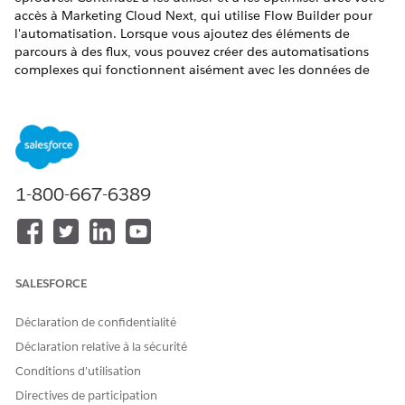
accès à Marketing Cloud Next, qui utilise Flow Builder pour
l'automatisation. Lorsque vous ajoutez des éléments de
parcours à des flux, vous pouvez créer des automatisations
complexes qui fonctionnent aisément avec les données de
tiers et de Salesforce Platform.
ÉDITIONS REQUISES
Disponible avec : Marketing Cloud Engagement
Pro+
Edition,
Corporate+
Edition ou
Enterprise+
Edition.
1-800-667-6389
SALESFORCE
Déclaration de confidentialité
Déclaration relative à la sécurité
Éligibilité
Conditions d’utilisation
Directives de participation
Consultez le tableau ci-dessous pour déterminer si les outils