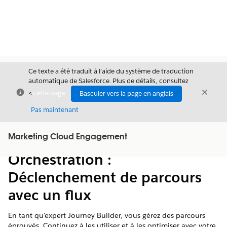
Ce texte a été traduit à l’aide du système de traduction
automatique de Salesforce. Plus de détails, consultez
Fermer
Ferme
<
cette page
.
Basculer vers la page en anglais
Fermer
Pas maintenant
Table des
Marketing Cloud Engagement
Afficher la table des matières
matières
Orchestration :
Déclenchement de parcours
avec un flux
En tant qu'expert Journey Builder, vous gérez des parcours
éprouvés. Continuez à les utiliser et à les optimiser avec votre