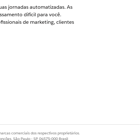
suas jornadas automatizadas. As
samento difícil para você.
ssionais de marketing, clientes
agente e conectar jornadas no
Aqui estão algumas diretrizes para
e uma experiência complexa.
arcas comerciais dos respectivos proprietários.
onções, São Paulo - SP, 04575-000 Brasil