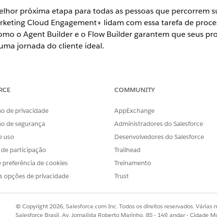
a melhor próxima etapa para todas as pessoas que percorrem 
rketing Cloud Engagement+ lidam com essa tarefa de proces
mo o Agent Builder e o Flow Builder garantem que seus profi
uma jornada do cliente ideal.
ting Cloud Engagement
Pro+
,
Corporate+
ou
Enterprise+
.
RCE
COMMUNITY
o de privacidade
AppExchange
ão de segurança
Administradores do Salesforce
e uso
Desenvolvedores do Salesforce
gement com acesso ao Marketing Cloud Next pode criar um 
s de participação
Trailhead
 preferência de cookies
Treinamento
cisão da jornada, identifique um bom primeiro caso de uso. 
s opções de privacidade
Trust
 teste.
nte em que você pode criar uma experiência básica ou uma parte d
© Copyright 2026, Salesforce.com Inc. Todos os direitos reservados. Várias m
cesse menos de 20 mil pessoas por dia.
Salesforce Brasil, Av. Jornalista Roberto Marinho, 85 - 14º andar - Cidade M