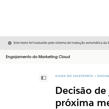
Fechar
Este texto foi traduzido pelo sistema de tradução automática da 
Engajamento do Marketing Cloud
AJUDA DO SALESFORCE
DOCUM
Você está aqui:
Mostrar índice
Decisão de 
próxima me