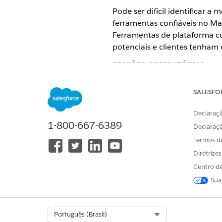
Pode ser difícil identificar 
ferramentas confiáveis no Ma
Ferramentas de plataforma co
potenciais e clientes tenham 
EDIÇÕES OBRIGATÓRIAS
Disponível em: Edições Marke
SALESFO
Declaraçã
Elegibilidade
1-800-667-6389
Declaraç
Termos d
Qualquer cliente do Enga
Flow Builder.
Diretrize
Centro de
Antes de começar a usar a De
Sua
usar ao selecionar um caso de
Selecione um cenário existe
Select Org
Português (Brasil)
Escolha uma jornada que pro