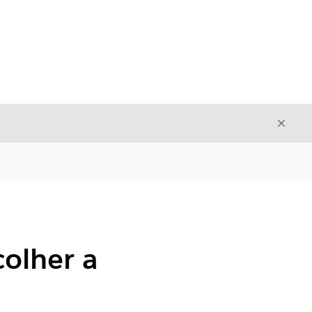
Fecha
Fechar
colher a