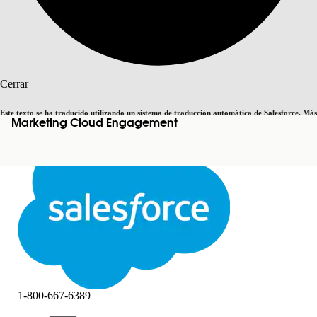
Buscar
Cerrar
Este texto se ha traducido utilizando un sistema de traducción automática de Salesforce. Más
Marketing Cloud Engagement
Cambiar a inglés
Ahora no
información
aquí
.
Cerrar
Cerrar
1-800-667-6389