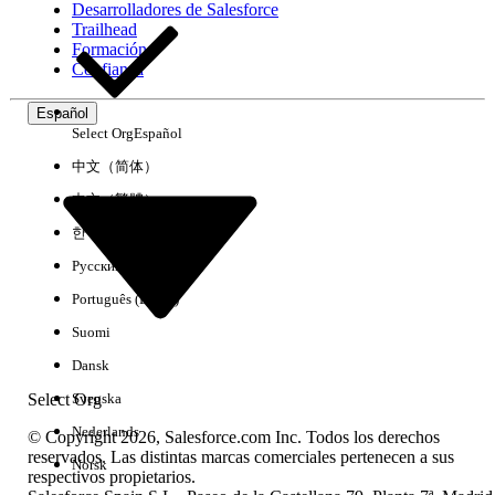
Desarrolladores de Salesforce
Trailhead
Experiencia
Formación
Confianza
Español
Select Org
Español
Borrar todo
Listo
中文（简体）
中文（繁體）
한국어
Русский
Português (Brasil)
Suomi
Dansk
Select Org
Svenska
Nederlands
© Copyright 2026, Salesforce.com Inc. Todos los derechos
reservados. Las distintas marcas comerciales pertenecen a sus
Norsk
respectivos propietarios.
No hay resultados