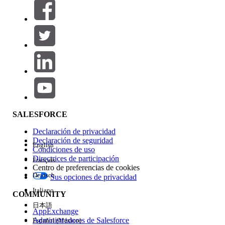
Filtros (0)
SELECCIONAR FILTROS
Agregar
Área de productos
Repercusión de función
SALESFORCE
Declaración de privacidad
Declaración de seguridad
English
Condiciones de uso
Directrices de participación
Français
Centro de preferencias de cookies
Deutsch
Sus opciones de privacidad
Edición
Italiano
COMMUNITY
日本語
AppExchange
Administradores de Salesforce
Español (México)