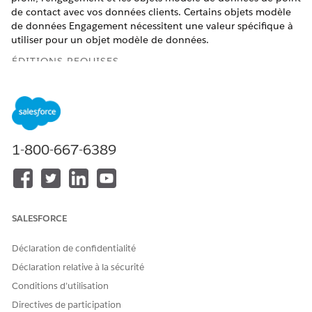
de contact avec vos données clients. Certains objets modèle
de données Engagement nécessitent une valeur spécifique à
utiliser pour un objet modèle de données.
ÉDITIONS REQUISES
Disponible avec :
Éditions Salesforce
Enterprise
et
Unlimited
avec Marketing Cloud Next
Growth
Edition ou
Advanced
Edition
1-800-667-6389
Le tableau ci-dessous répertorie tous les objets modèle de
données à mapper pour le déclencheur de panier d'achat
abandonné et spécifie également si une valeur spécifique est
requise pour un champ particulier.
CATÉ
OBJE
CHAMPS
CHAMP AVEC
VALE
INTE
SALESFORCE
GORI
T
OBLIGATOIR
UNE VALEUR
UR
RACT
E
MOD
ES
SPÉCIFIQUE
PAR
IONS
Déclaration de confidentialité
ÈLE
UTILISÉE
DÉFA
STAN
DE
POUR LA
UT
DAR
Déclaration relative à la sécurité
DON
FILTRATION
D
Conditions d’utilisation
NÉES
DATA
(DM
360
Directives de participation