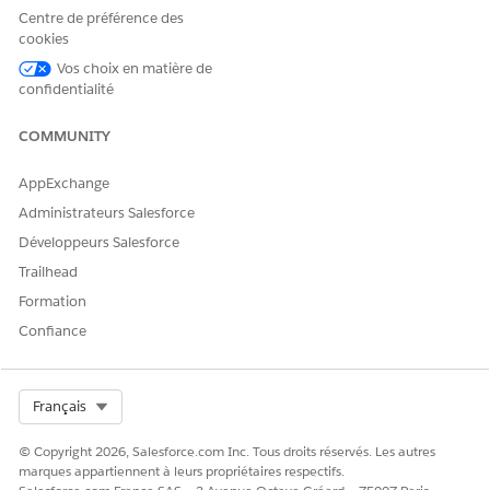
O)
Centre de préférence des
Profil
DMO
FirstNam
cookies
Indiv
e (
ssot_
Vos choix en matière de
idu
_FirstNa
confidentialité
(
me__c
)
sso
t__I
LastNam
ndiv
COMMUNITY
e (
ssot_
idua
_LastNam
l__d
e__c
)
AppExchange
)
lm
ID
Administrateurs Salesforce
d'individ
u (
ssot_
Développeurs Salesforce
_Id__c
)
Trailhead
Formation
Enga
DMO
Action
ssot__Engag
orde
Ache
ementChanne
r-ac
gem
Prod
du canal
ter
Confiance
lActionId__
cept
ent
uct
d'engage
c
ed
Orde
ment (
ss
r
ot__Enga
Enga
gementCh
Select Org
Français
gem
annelAct
ent
ionId__
© Copyright 2026, Salesforce.com Inc. Tous droits réservés. Les autres
(ssot
c
)
marques appartiennent à leurs propriétaires respectifs.
__Pr
Date et