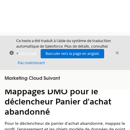
Ce texte a été traduit à l’aide du système de traduction
automatique de Salesforce. Plus de détails, consultez
Fermer
Ferme
<
cette page
.
Basculer vers la page en anglais
Fermer
Pas maintenant
Table des
Marketing Cloud Suivant
Afficher la table des matières
matières
Mappages DMO pour le
déclencheur Panier d'achat
abandonné
Pour le déclencheur de panier d'achat abandonné, mappez le
profil, l'engagement et les objets modèle de données de point