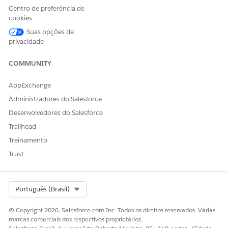
indivi
(
Centro de preferência de
ssot__Fir
dual
stName__c
)
cookies
(
LastName
ssot
Suas opções de
__Ind
(
ssot__Las
privacidade
ividu
tName__c
)
al__d
ID
)
lm
individual
COMMUNITY
(
ssot__Id_
_c
)
AppExchange
Administradores do Salesforce
Engaj
DMO
Ação do
ssot__Engage
order
Desenvolvedores do Salesforce
mentChannelA
-acce
ament
de
canal de
ctionId__c
pted
o
Engaj
engajamen
Trailhead
ament
to (
ssot__E
Treinamento
o de
ngagement
pedid
ChannelAc
Trust
o de
tionId__c
)
produ
Data e hora
to
do
(ssot_
engajamen
Select Org
Português (Brasil)
_Prod
to (
ssot__E
uctOr
ngagement
© Copyright 2026, Salesforce.com Inc. Todos os direitos reservados. Várias
derEn
DateTm__
marcas comerciais dos respectivos proprietários.
gage
c)