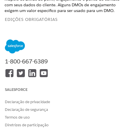
com seus dados do cliente. Alguns DMOs de engajamento
exigem um valor específico para ser usado para um DMO.
EDIÇÕES OBRIGATÓRIAS
Disponível em:
Edições Salesforce
Enterprise
e
Unlimited
com Marketing Cloud Next
Growth
Edition ou
Advanced
Edition
Esta tabela lista todos os DMOs a serem mapeados para o
1-800-667-6389
acionador do carrinho de compras abandonado e também
especifica se um valor específico é necessário para um
determinado campo.
CATEG
OBJET
CAMPOS
CAMPO COM
VALO
ORIA
O DE
NECESSÁRIOS
VALOR
R
SALESFORCE
MODE
ESPECÍFICO
PADR
LO DE
USADO PARA
ÃO
Declaração de privacidade
DADO
FILTRAGEM
S
Declaração de segurança
(DMO
Termos de uso
)
Diretrizes de participação
Perfil
DMO
FirstName