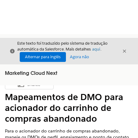
Este texto foi traduzido pelo sistema de tradução
automática da Salesforce. Mais detalhes
aqui
.
Fechar
Fecha
Fechar
Alternar para inglês
Agora não
Marketing Cloud Next
Índice
Mostrar índice
Mapeamentos de DMO para
acionador do carrinho de
compras abandonado
Para o acionador do carrinho de compras abandonado,
mapeie os DMOs de perfil, engajamento e ponto de contato