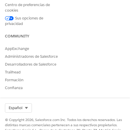
c
implic
implicación
Centro de preferencias de
ación
(
ssot__Eng
cookies
de
agementDa
Sus opciones de
sitio
teTm__c
)
privacidad
web
Tipo de
(
implicación
ssot
__Web
(
ssot__Eng
COMMUNITY
siteE
agementTy
ngage
peId__c
)
AppExchange
ment_
Particular
)
_dlm
(
Administradores de Salesforce
ssot__Ind
ividualId
Desarrolladores de Salesforce
__c
)
Nombre de
Trailhead
página (
sso
Formación
t__PageNa
me__c
)
Confianza
Configuraci
ón regional
de
Select Org
Español
dispositivo
(
ssot__Dev
iceLocale
© Copyright 2026, Salesforce.com Inc. Todos los derechos reservados. Las
Id__c
)
distintas marcas comerciales pertenecen a sus respectivos propietarios.
URL de