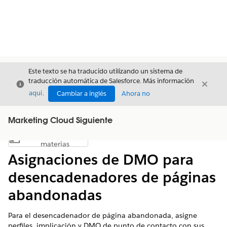
Este texto se ha traducido utilizando un sistema de
traducción automática de Salesforce. Más información
Cerrar
Cerrar
Cerrar
aquí
.
Cambiar a inglés
Ahora no
Marketing Cloud Siguiente
Índice de
Mostrar índice de materias
materias
Asignaciones de DMO para
desencadenadores de páginas
abandonadas
Para el desencadenador de página abandonada, asigne
perfiles, implicación y DMO de punto de contacto con sus