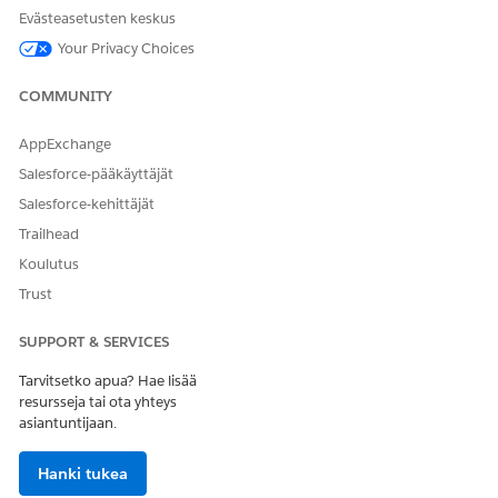
Evästeasetusten keskus
__Web
m__c
)
siteE
Osallistumi
Your Privacy Choices
ngage
sen tyyppi
ment_
(
ssot__Eng
)
_dlm
COMMUNITY
agementTy
peId__c
)
Yksityishen
AppExchange
kilö (
ssot_
Salesforce-pääkäyttäjät
_Individu
alId__c
)
Salesforce-kehittäjät
Sivun nimi
Trailhead
(
ssot__Pag
eName__c
)
Koulutus
Laitteen
Trust
paikkamäär
itys (
ssot__
DeviceLoc
SUPPORT & SERVICES
aleId__c
)
Sivun URL
Tarvitsetko apua? Hae lisää
(
ssot__Pag
resursseja tai ota yhteys
eURL__c
)
asiantuntijaan.
Osallis
Tuotte
Osallistumi
ssot__Engage
catal
Hanki tukea
mentChannelA
og-ob
tumin
iden
skanavan