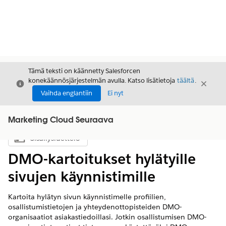
Tämä teksti on käännetty Salesforcen
konekäännösjärjestelmän avulla. Katso lisätietoja
täältä
.
Sulje
Sulje
Sulje
Vaihda englantiin
Ei nyt
Marketing Cloud Seuraava
Sisällysluettelo
Näytä sisällysluettelo
DMO-kartoitukset hylätyille
sivujen käynnistimille
Kartoita hylätyn sivun käynnistimelle profiilien,
osallistumistietojen ja yhteydenottopisteiden DMO-
organisaatiot asiakastiedoillasi. Jotkin osallistumisen DMO-