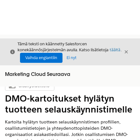
Tämä teksti on käännetty Salesforcen
konekäännösjärjestelmän avulla. Katso lisätietoja
täältä
.
Sulje
Sulje
Sulje
Vaihda englantiin
Ei nyt
Marketing Cloud Seuraava
Sisällysluettelo
Näytä sisällysluettelo
DMO-kartoitukset hylätyn
tuotteen selauskäynnistimelle
Kartoita hylätyn tuotteen selauskäynnistimen profiilien,
osallistumistietojen ja yhteydenottopisteiden DMO-
organisaatiot asiakastiedoillasi. Jotkin osallistumisen DMO-