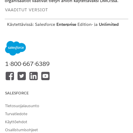
organisaatiot vaativat tietyn arvon käytettäväksi DMO:ssa.
VAADITUT VERSIOT
Käytettävissä:
Salesforce
Enterprise
Edition- ja
Unlimited
Edition -versioissa Marketing Cloud Next
Growth
Edition- tai
Advanced
Edition -versioilla
Tämä taulukko kuvaa kaikki DMO-organisaatiot, jotka
kartoitetaan hylätyn tuotteen selauskäynnistimeen, ja
määrittää myös, vaaditaanko tietylle kentälle tietty arvo.
1-800-667-6389
LUO
DATA
PAKOLLISET
KENTTÄ,
OLET
DATA
KKA
MALL
KENTÄT
JOLLA ON
USAR
360:
IOBJ
TIETTY ARVO
VO
N
EKTI
SUODATUKS
VAKI
(DM
ESSA
OMU
SALESFORCE
O)
OTOI
SET
Tietosuojalausunto
VUO
ROV
Turvatiedote
AIKU
TUKS
Käyttöehdot
ET
Osallistumisohjeet