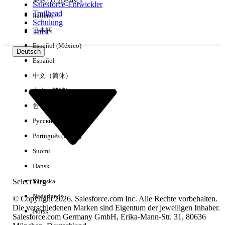
Select Org
Deutsch
Salesforce-Entwickler
Trailhead
Italiano
Erfahrung
Schulung
日本語
Trust
Español (México)
Deutsch
Español
Alle löschen
Fertig
中文（简体）
中文（繁體）
한국어
Русский
Português (Brasil)
Suomi
Dansk
Select Org
Svenska
Nederlands
© Copyright 2026, Salesforce.com Inc. Alle Rechte vorbehalten.
Die verschiedenen Marken sind Eigentum der jeweiligen Inhaber.
Norsk
Salesforce.com Germany GmbH, Erika-Mann-Str. 31, 80636
Keine Ergebnisse