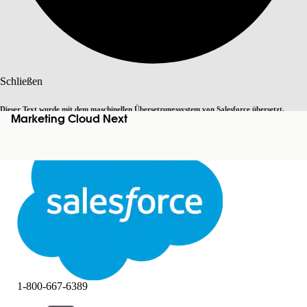
Suche
Schließen
Dieser Text wurde mit dem maschinellen Übersetzungssystem von Salesforce übersetzt.
Marketing Cloud Next
Zu Englisch wechseln
Nicht jetzt
Weitere Details finden Sie
hier
.
Schließen
Schließen
1-800-667-6389