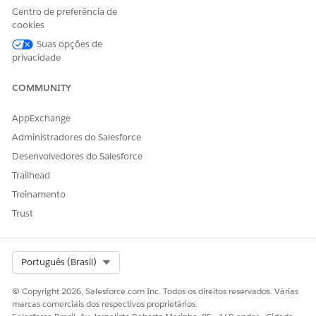
resum
ID do
Centro de preferência de
o do
produto (
s
cookies
produ
sot__Prod
Suas opções de
to de
uctId__c
)
privacidade
loja
(
SKU do
s
sot__
produto (
s
Store
sot__Prod
COMMUNITY
Produ
uctSKU__c
)
ctSum
Valor do
AppExchange
mary_
preço (
ssot
)
_dlm
__PriceAm
Administradores do Salesforce
ount__c
)
Desenvolvedores do Salesforce
Moeda (
ss
ot__Curre
Trailhead
ncy__c
)
Treinamento
Código da
localidade
Trust
(
ssot__Loc
aleCode__
c
)
Select Org
Português (Brasil)
URL do
produto (
s
sot__Prod
© Copyright 2026, Salesforce.com Inc. Todos os direitos reservados. Várias
uctUrl__c
)
marcas comerciais dos respectivos proprietários.
URL da