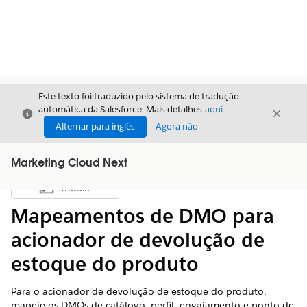
Este texto foi traduzido pelo sistema de tradução
automática da Salesforce. Mais detalhes
aqui
.
Fechar
Fecha
Fechar
Alternar para inglês
Agora não
Marketing Cloud Next
Índice
Mostrar índice
Mapeamentos de DMO para
acionador de devolução de
estoque do produto
Para o acionador de devolução de estoque do produto,
mapeie os DMOs de catálogo, perfil, engajamento e ponto de