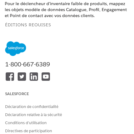
Pour le déclencheur d'inventaire faible de produits, mappez
les objets modèle de données Catalogue, Profil, Engagement
et Point de contact avec vos données clients.
ÉDITIONS REQUISES
Disponible avec :
Éditions Salesforce
Enterprise
et
Unlimited
avec Marketing Cloud Next
Growth
Edition ou
Advanced
Edition
Le tableau ci-dessous répertorie tous les objets modèle de
1-800-667-6389
données à mapper pour le déclencheur de faible inventaire
de produits et spécifie également si une valeur spécifique est
requise pour un champ particulier.
CATÉG
OBJET
CHAMPS
CHAMP AVEC
VALEU
SALESFORCE
ORIE
MODÈ
OBLIGATOIRES
UNE VALEUR
R PAR
LE DE
SPÉCIFIQUE
DÉFA
Déclaration de confidentialité
DONN
UTILISÉE
UT
ÉES
POUR LA
Déclaration relative à la sécurité
(DMO
FILTRATION
)
Conditions d’utilisation
Directives de participation
Catalo
DMO
ID (
ssot__