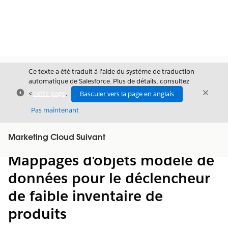
Ce texte a été traduit à l’aide du système de traduction
automatique de Salesforce. Plus de détails, consultez
Fermer
Ferme
<
cette page
.
Basculer vers la page en anglais
Fermer
Pas maintenant
Table des
Marketing Cloud Suivant
Afficher la table des matières
matières
Mappages d'objets modèle de
données pour le déclencheur
de faible inventaire de
produits