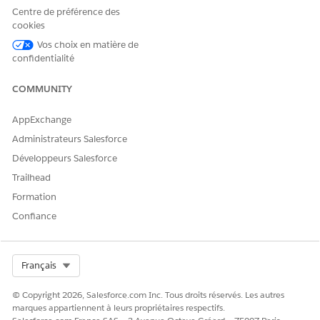
gue
Résu
Id__c
)
Centre de préférence des
mé
ID de
cookies
des
produit (
ss
Vos choix en matière de
produ
ot__Produ
confidentialité
its
du
ctId__c
)
magas
UGS
in (
produit (
ss
ss
COMMUNITY
ot__S
ot__Produ
toreP
ctSKU__c
)
AppExchange
roduc
Montant
tSumm
du prix (
Administrateurs Salesforce
ss
ary__
ot__Price
)
dlm
Développeurs Salesforce
Amount__c
)
Devise (
Trailhead
sso
t__Curren
Formation
cy__c
)
Code des
Confiance
paramètres
régionaux
(
ssot__Loc
Select Org
Français
aleCode__
c
)
URL du
© Copyright 2026, Salesforce.com Inc. Tous droits réservés. Les autres
produit (
ss
marques appartiennent à leurs propriétaires respectifs.
ot__Produ