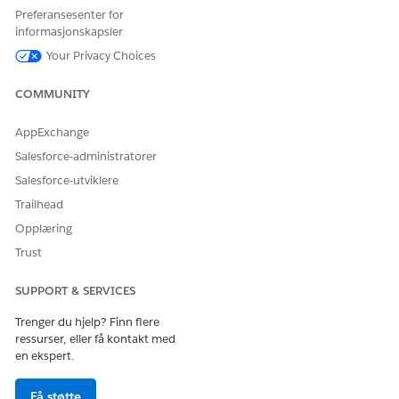
(
_ProductS
ssot
Preferansesenter for
__Sto
KU__c
)
informasjonskapsler
rePro
Prisbeløp
ductS
Your Privacy Choices
(
ssot__Pri
ummar
ceAmount_
y__dl
_c
)
COMMUNITY
)
m
Valuta (
sso
t__Curren
AppExchange
cy__c
)
Nasjonal
Salesforce-administratorer
kode (
ssot
Salesforce-utviklere
__LocaleC
ode__c
)
Trailhead
URL-adresse
Opplæring
til produkt
(
ssot__Pro
Trust
ductUrl__
c
)
SUPPORT & SERVICES
URL-adresse
til bilde (
ss
Trenger du hjelp? Finn flere
ot__Image
ressurser, eller få kontakt med
Url__c
)
en ekspert.
Tilgjengelig
beholdning
smengde (
s
Få støtte