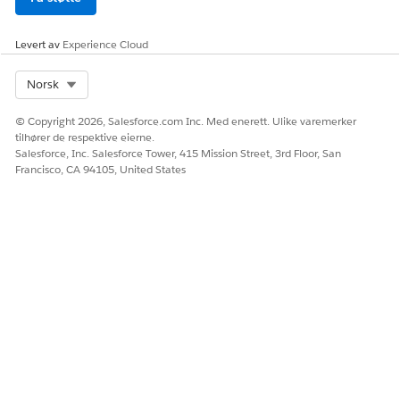
sot__Avai
lableInve
ntoryQuan
Levert av
Experience Cloud
tity__c
)
Select Org
Norsk
Engasj
DMO
Produktlese
ement
for
rengasjeme
© Copyright 2026, Salesforce.com Inc. Med enerett. Ulike varemerker
engasj
nts-ID (
sso
tilhører de respektive eierne.
ement
t__Id__c
)
Salesforce, Inc. Salesforce Tower, 415 Mission Street, 3rd Floor, San
(
Engasjeme
ssot
Francisco, CA 94105, United States
__Pro
ntstid (
ssot
ductB
__Engagem
rowse
entDateTm
Engag
__c
)
ement
Personlig (
s
__dl
sot__Indi
)
m
vidualId_
_c
)
Produkt (
ss
ot__Produ
ctId__c
)
Produktpris
beløp (
sso
t__Produc