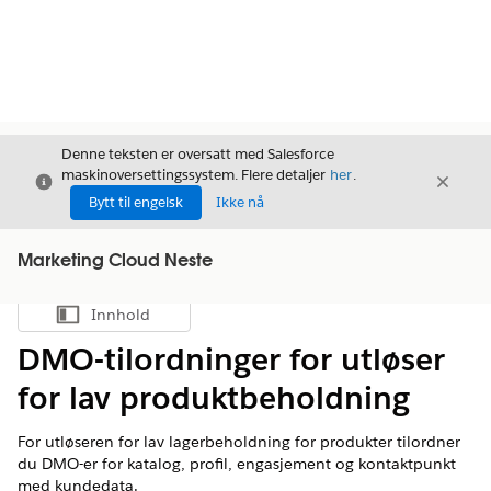
Denne teksten er oversatt med Salesforce
maskinoversettingssystem. Flere detaljer
her
.
Avslutt
Avslut
Avslutt
Bytt til engelsk
Ikke nå
Marketing Cloud Neste
Innhold
Vis innholdsfortegnelse
DMO-tilordninger for utløser
for lav produktbeholdning
For utløseren for lav lagerbeholdning for produkter tilordner
du DMO-er for katalog, profil, engasjement og kontaktpunkt
med kundedata.