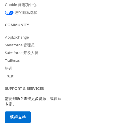
币种（
ssot
Cookie 首选项中心
__Currenc
您的隐私选择
y__c
）
区域设置代
COMMUNITY
码（
ssot__
LocaleCod
e__c
）
AppExchange
产品
Salesforce 管理员
URL（
ssot
__Product
Salesforce 开发人员
Url__c
）
Trailhead
图像
培训
URL（
ssot
__ImageUr
Trust
l__c
）
可用库存数
SUPPORT & SERVICES
量（
ssot__
Available
需要帮助？查找更多资源，或联系
Inventory
专家。
Quantity_
_c
）
上次修改日
获得支持
期时间（
ss
ot__LastM