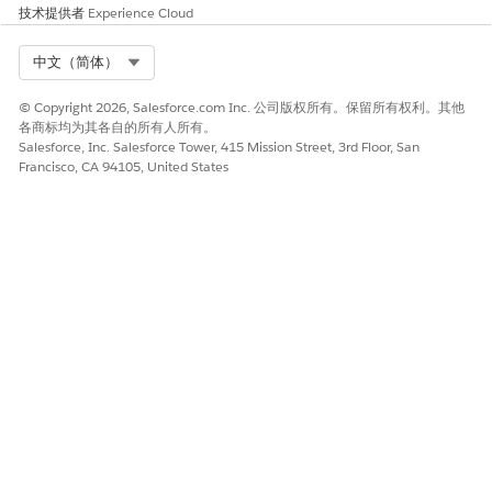
技术提供者
Experience Cloud
odifiedDa
teTime__
c
）
Select Org
中文（简体）
© Copyright 2026, Salesforce.com Inc. 公司版权所有。保留所有权利。其他
参与
产品浏
产品浏览参
各商标均为其各自的所有人所有。
览参与
与度 ID（
ss
Salesforce, Inc. Salesforce Tower, 415 Mission Street, 3rd Floor, San
DMO
ot__Id__
Francisco, CA 94105, United States
（
c
）
sso
t__Pr
参与日期时
oduct
间（
ssot__
Brows
Engagemen
eEnga
tDateTm__
gemen
c
）
t__dl
个人（
ssot
）
m
__Individ
ualId__c
）
产品（
ssot
__Product
Id__c
）
产品价格金
额（
ssot__
ProductPr
iceAmount