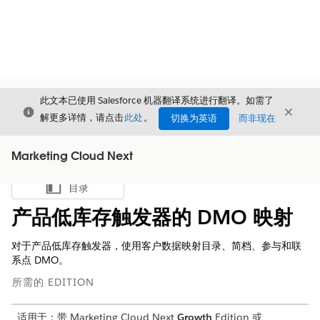
此文本已使用 Salesforce 机器翻译系统进行翻译。如需了
关闭
关闭
关闭
解更多详情，请点击
此处
。
切换为英语
而非现在
Marketing Cloud Next
目录
显示目录
产品低库存触发器的 DMO 映射
对于产品低库存触发器，使用客户数据映射目录、简档、参与和联
系点 DMO。
所需的 EDITION
适用于：
带 Marketing Cloud Next
Growth
Edition 或