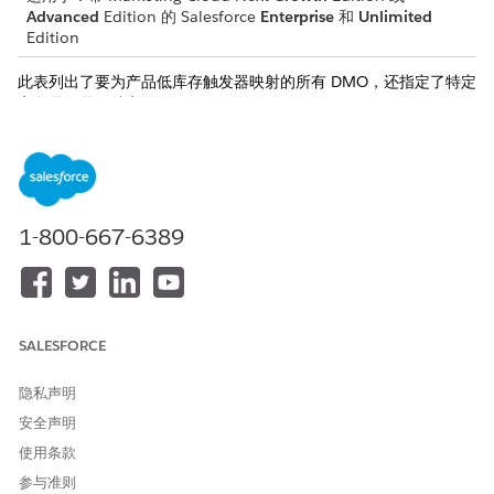
Advanced
Edition 的 Salesforce
Enterprise
和
Unlimited
Edition
此表列出了要为产品低库存触发器映射的所有 DMO，还指定了特定
字段是否需要特定值。
类别
数据模
必填字段
用于筛选的特定
默认值
型对象
值的字段
(DMO
)
1-800-667-6389
产品目
商店产
ID (
ssot__
Id__c
)
录
品汇总
产品 ID（
ss
DMO
ot__Produ
（
sso
ctId__c
）
t__St
orePr
产品
SALESFORCE
oduct
SKU（
ssot
Summa
__Product
隐私声明
ry__d
SKU__c
）
）
lm
安全声明
价格金额（
s
sot__Pric
使用条款
eAmount__
参与准则
c
）