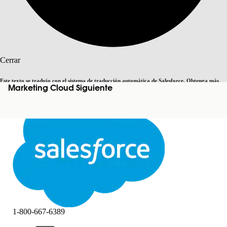
Buscar
Cerrar
Este texto se tradujo con el sistema de traducción automática de Salesforce. Obtenga más
Marketing Cloud Siguiente
Cambiar a inglés
Ahora no
detalles
aquí
.
Cerrar
Cerrar
1-800-667-6389