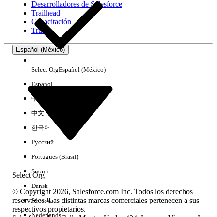
Desarrolladores de Salesforce
Trailhead
Experiencia
Capacitación
Trust
Español (México)
Borrar todo
Listo
Select Org
Español (México)
Español
中文（简体）
中文（繁體）
한국어
Русский
Português (Brasil)
Suomi
Select Org
Dansk
© Copyright 2026, Salesforce.com Inc. Todos los derechos
reservados. Las distintas marcas comerciales pertenecen a sus
Svenska
respectivos propietarios.
No hay resultados
Nederlands