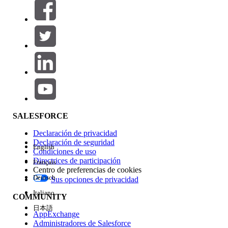
Filtrar por (0)
SELECCIONAR FILTROS
Agregar
Área de productos
Repercusión de función
SALESFORCE
Declaración de privacidad
Declaración de seguridad
English
Condiciones de uso
Directrices de participación
Français
Centro de preferencias de cookies
Deutsch
Sus opciones de privacidad
Edición
Italiano
COMMUNITY
日本語
AppExchange
Administradores de Salesforce