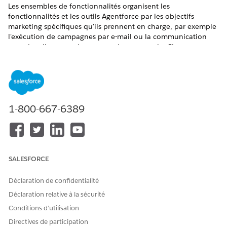
Les ensembles de fonctionnalités organisent les
fonctionnalités et les outils Agentforce par les objectifs
marketing spécifiques qu'ils prennent en charge, par exemple
l'exécution de campagnes par e-mail ou la communication
avec des clients sur des canaux de messagerie. Chaque
ensemble contient les fonctionnalités
Marketing Cloud Next
et les capacités d’IA générative dont vous avez besoin pour
accomplir un travail spécifique, et affiche votre progression
dans la configuration.
ÉDITIONS REQUISES
1-800-667-6389
Disponible avec :
Éditions Salesforce
Enterprise
et
Unlimited
avec Marketing Cloud Next
Growth
ou
Advanced
Edition
SALESFORCE
ENSEMBLE
ACTIONS DISPONIBLES
FONCTIONN
DE
ALITÉS
Déclaration de confidentialité
FONCTIONN
INCLUSES
Déclaration relative à la sécurité
ALITÉS
Conditions d’utilisation
Augmentatio
Configurez l'e-mail en tant
E-mail
Directives de participation
n des
que canal marketing de
Agentfor