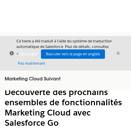
Ce texte a été traduit à l’aide du système de traduction
automatique de Salesforce. Plus de détails, consultez
Fermer
Ferme
<
cette page
.
Basculer vers la page en anglais
Fermer
Pas maintenant
Table des
Marketing Cloud Suivant
Afficher la table des matières
matières
Découverte des prochains
ensembles de fonctionnalités
Marketing Cloud avec
Salesforce Go