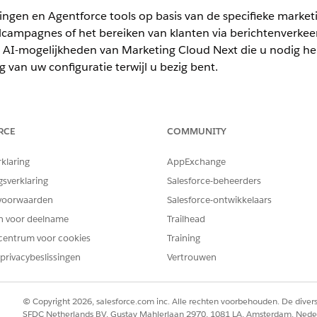
ingen en Agentforce tools op basis van de specifieke marke
lcampagnes of het bereiken van klanten via berichtenverkeer
e AI-mogelijkheden van
Marketing Cloud Next
die u nodig heb
 van uw configuratie terwijl u bezig bent.
prise
en
Unlimited
Edition met Marketing Cloud Next
Growth
of
Ad
RCE
COMMUNITY
WAT U KUNT DOEN
rklaring
AppExchange
gsverklaring
Salesforce-beheerders
Stel e-mail in als een kernmarketingkanaal om campagnes sam
te stellen, doelgroepen te definiëren en prestaties te meten.
voorwaarden
Salesforce-ontwikkelaars
Gebruik generatieve AI om verzendtijden te optimaliseren, inh
en voor deelname
Trailhead
te genereren en te verfijnen.
centrum voor cookies
Training
Maak en verzend doelgerichte tekstcampagnes naar de mobiele
privacybeslissingen
Vertrouwen
apparaten van uw klanten met sms. Combineer sms-campagnes
met AI-gestuurde insights om u te richten op de juiste doelgroe
en de responsscores te verbeteren.
© Copyright 2026, salesforce.com inc. Alle rechten voorbehouden. De dive
Verzend gepersonaliseerde berichten en reageer op klanten via
SFDC Netherlands BV, Gustav Mahlerlaan 2970, 1081 LA, Amsterdam, Nede