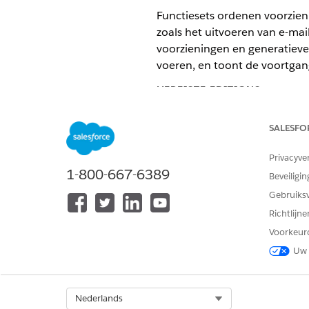
Functiesets ordenen voorzien
zoals het uitvoeren van e-mai
voorzieningen en generatiev
voeren, en toont de voortgang
VEREISTE EDITIONS
Beschikbaar in:
Salesforce
Enter
SALESFO
FUNCTIESET
Privacyve
1-800-667-6389
Beveiligin
Resultaten stimuleren met e-
mailcampagnes
Gebruiks
Richtlijn
Voorkeur
Contact maken met klanten via
Uw 
sms
Select Org
Nederlands
Gesprekken samenstellen met