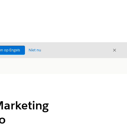
Sluite
n op Engels
Niet nu
Sluiten
Marketing
o