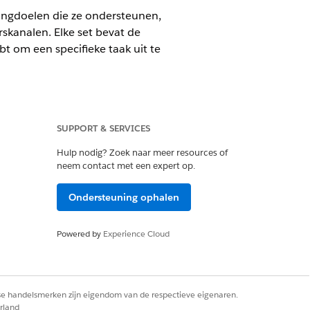
tingdoelen die ze ondersteunen,
skanalen. Elke set bevat de
t om een specifieke taak uit te
vanced
Edition
SUPPORT & SERVICES
Hulp nodig? Zoek naar meer resources of
OPGENOMEN VOORZIENINGEN
neem contact met een expert op.
en
E-mail
Agentforce voor marketing
Ondersteuning ophalen
oud
Powered by
Experience Cloud
Sms
Agentforce voor marketing
p
rse handelsmerken zijn eigendom van de respectieve eigenaren.
 een
WhatsApp
rland