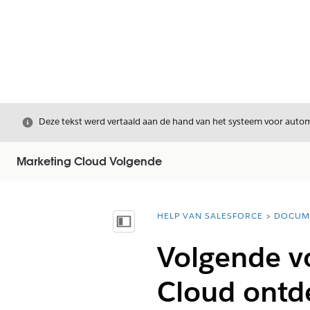
Sluiten
Deze tekst werd vertaald aan de hand van het systeem voor automa
Marketing Cloud Volgende
HELP VAN SALESFORCE
DOCUM
U bent hier:
Inhoudsopgave weergeven
Volgende v
Cloud ontd