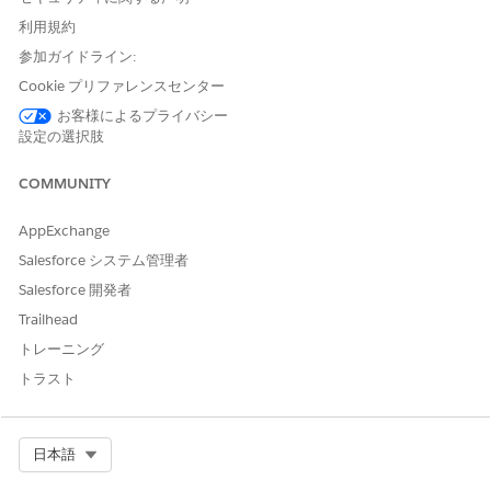
リックします。
利用規約
設定ページから、トリガーを有効にします。
[データをデータモデルオブジェクト (DMO) にマッピング] セ
参加ガイドライン:
クションで、必要なすべての DMO が顧客データにマッピング
Cookie プリファレンスセンター
されていることを確認します。
お客様によるプライバシー
DMO の横にあるチェックマークは、DMO が正しくマッピン
設定の選択肢
グされていることを示します。
[Set Conditions (条件の設定)] で、
[Inactivity Period
(非アク
COMMUNITY
ティブ期間)] を設定します。これは、顧客の最後のインタラク
ションの後、このトリガーが有効化されるまでの待機時間で
AppExchange
す。
Salesforce システム管理者
10 分～ 7 日の値を設定します。
[Manage Frequency (頻度を管理)] で、[
Job Frequency (
ジョ
Salesforce 開発者
ブ頻度)] の値と単位 (分、時間、または日) を設定します。
Trailhead
ジョブ頻度は、対象顧客を評価してトリガージョブを実行する
トレーニング
頻度です。分 (10 ～ 59)、時間 (1 ～ 23)、または日 (1 ～ 7)
の値を指定します。
トラスト
[チャネルを選択] セクションで、トリガーメッセージを送信す
るチャネル (メール、SMS または RCS、WhatsApp など) を 1
つ以上選択します。
Select Org
日本語
関連するチャネルが組織に設定されていることを確認します。