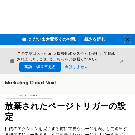
ただいま大変多くのお問い合わせをいただいており、ご連絡までにお時間を頂戴しております
続きを読む
Clo
この文章は Salesforce 機械翻訳システムを使用して翻訳
されました。詳細は
こちら
をご参照ください。
閉じる
閉じ
閉じる
英語に切り替える
今はしません
Marketing Cloud Next
目次
目次を表示
放棄されたページトリガーの設
定
目的のアクションを完了する前に主要なページを表示して退出す
る訪問者にリーチするように放棄されたページトリガーを設定し