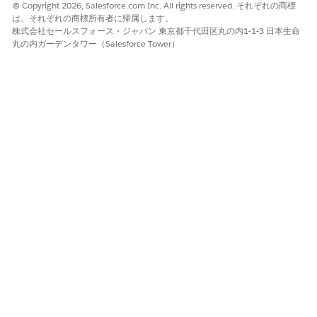
© Copyright 2026, Salesforce.com Inc. All rights reserved. それぞれの商標
設定後、マーケティング担当者はフローで [
Abandoned Page
(放
は、それぞれの商標所有者に帰属します。
棄されたページ)] 自動化イベントを使用し、エンゲージメント
株式会社セールスフォース・ジャパン 東京都千代田区丸の内1-1-3 日本生命
日、個人 ID、名、姓、ロケール、メールアドレス、Whatsapp 番
丸の内ガーデンタワー（Salesforce Tower）
号、SMS および RCS 番号、デバイス ID (MAM)、ページ名、ペー
ジ URL の各項目を使用してメッセージをパーソナライズできま
す。
放棄されたページイベントでは、フローリソースのページレベル
のイベントコンテキストが提供されるため、マーケティング担当
者は最も関連性の高いページ活動を絞り込んで不要なメッセージ
を減らすことができます。
中止されたページトリガーの DMO マッピング
放棄されたページトリガーの場合、プロファイル、エンゲージ
メント、連絡先 DMO を顧客データに対応付けます。一部のエ
ンゲージメント DMO では、DMO に使用する特定の値が必要
です。
この記事で問題は解決されましたか?
ご意見をお待ちしております。