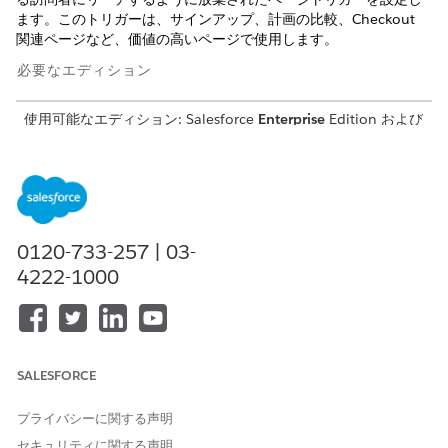
ます。このトリガーは、サインアップ、計画の比較、Checkout
関連ページなど、価値の高いページで使用します。
必要なエディション
使用可能なエディション:
Salesforce
Enterprise
Edition および
Unlimited
Edition (Marketing Cloud Next
Growth
Edition ま
たは
Advanced
Edition
付属)
必要なユーザー権限
放棄されたページトリガーを
「マーケティングトリガー管
0120-733-257 | 03-
設定する
理者」権限セット
4222-1000
開始する前に、アプリケーションの顧客データを必要なデータモ
デルオブジェクト (DMO) に対応付けます。このトリガーで使用さ
れるデータモデルオブジェクトのマッピングについては、「
DMO
Mappings for Abandoned Page Trigger
」を参照してください。
SALESFORCE
[設定] から、[クイック検索] ボックスに「
マーケティング機
能」
と入力し、[
トリガー] を
選択します。
プライバシーに関する声明
Abandoned Page トリガーで、
Manage Configuration
をク
セキュリティに関する声明