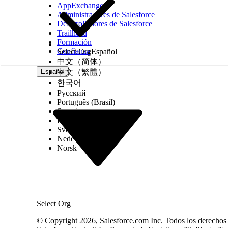
Este evento proporciona contexto de evento de exp
AppExchange
productos de modo que los especialistas de marke
Administradores de Salesforce
Desarrolladores de Salesforce
de exploración solo para productos de mayor valo
Trailhead
Formación
Asignaciones de DMO para desencadenador de e
Confianza
Select Org
Español
Para el desencadenador de exploración de produc
中文（简体）
de cliente. Algunos DMO de implicación requieren 
Español
中文（繁體）
한국어
Русский
¿RESOLVIÓ ESTE ARTÍCULO SU PROBLEMA?
Português (Brasil)
¡Háganos saber cómo podemos mejorar!
Suomi
Dansk
Svenska
Nederlands
Norsk
Select Org
© Copyright 2026, Salesforce.com Inc. Todos los derechos r