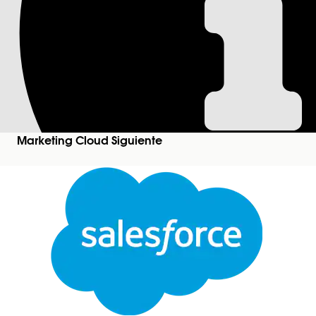
Configurar un dese
producto abandon
Configure un desencadenador de exploración de 
categorías de productos, pero se van sin agregar ar
Marketing Cloud Siguiente
Ediciones necesarias
Disponible en:
Salesforce
Enterprise
Edition y
Unl
P
Para configurar desencadenadores de exploració
productos abandonados:
Antes de empezar, asigne datos de clientes desde
consultar las asignaciones de objetos del modelo 
Cerrar
para desencadenador de exploración de product