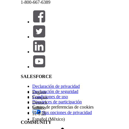
1-800-667-6389
Desde Configuración, en el cuadro Búsqueda rápi
Este texto se ha traducido utilizando un sistema de traducción automática de Salesforce. M
Desencadenadores
.
En el desencadenador Exploración de productos 
Desde la página de configuración, active el dese
En la sección Asignar datos a objetos del modelo
de cliente.
Una marca de verificación junto al DMO indica qu
Cerrar
Cerrar
En Establecer condiciones, establezca el
Periodo d
Salesforce Help | Article
cliente antes de que se active este desencadenado
Establezca un valor entre 10 minutos y 7 días.
En Gestionar frecuencia, establezca el valor y la 
La frecuencia de los trabajos es la frecuencia con
Especifique un valor en minutos (10 a 59), horas (1
En la sección Seleccionar canales, seleccione un
o RCS, o WhatsApp.
SALESFORCE
Asegúrese de que los canales relevantes están con
Declaración de privacidad
Tras la configuración, los especialistas de market
Declaración de seguridad
English
Condiciones de uso
abandonados en flujos y personalizar mensajes con
Français
Directrices de participación
Deutsch
Configuración regional, Dirección de correo elec
Centro de preferencias de cookies
Italiano
SKU de Producto, Nombre de Producto, URL de Im
Sus opciones de privacidad
日本語
Producto, Precio actual.
Español (México)
COMMUNITY