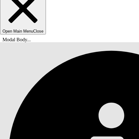
Open Main Menu
Close
Modal Body...
Usted está aquí:
Ayuda de Salesforce
Documentos
Marketing Cloud Siguiente