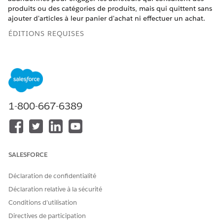
produits ou des catégories de produits, mais qui quittent sans
ajouter d'articles à leur panier d'achat ni effectuer un achat.
ÉDITIONS REQUISES
Disponible avec :
Éditions Salesforce
Enterprise
et
Unlimited
avec Marketing Cloud Next
Growth
Edition ou
Advanced
Edition
AUTORISATIONS UTILISATEUR REQUISES
1-800-667-6389
Pour configurer des
Ensemble d'autorisations
déclencheurs de navigation
Administrateur des
de produits abandonnés :
déclencheurs marketing
Avant de commencer, mappez les données clients de votre
SALESFORCE
application avec les objets modèle de données (DMO) requis.
Pour les mappages d'objets modèle de données utilisés par ce
Déclaration de confidentialité
déclencheur, consultez
Mappings d'objets modèle de
Déclaration relative à la sécurité
données pour le déclencheur
de navigation dans les produits
abandonnés.
Conditions d’utilisation
Directives de participation
Dans Configuration, saisissez
Caractéristiques