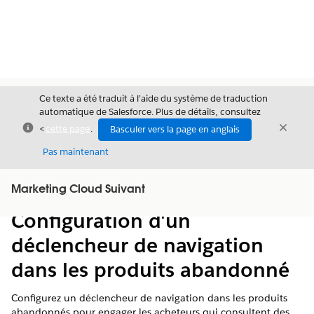
Ce texte a été traduit à l’aide du système de traduction
automatique de Salesforce. Plus de détails, consultez
Fermer
Ferme
<
cette page
.
Basculer vers la page en anglais
Fermer
Pas maintenant
Table des
Marketing Cloud Suivant
Afficher la table des matières
matières
Configuration d'un
déclencheur de navigation
dans les produits abandonné
Configurez un déclencheur de navigation dans les produits
abandonnés pour engager les acheteurs qui consultent des