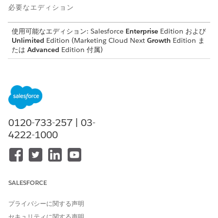
必要なエディション
使用可能なエディション:
Salesforce
Enterprise
Edition および
Unlimited
Edition (Marketing Cloud Next
Growth
Edition ま
たは
Advanced
Edition
付属)
必要なユーザー権限
放棄された商品参照トリガー
「マーケティングトリガー管
を設定する
理者」権限セット
開始する前に、アプリケーションの顧客データを必要なデータモ
0120-733-257 | 03-
デルオブジェクト (DMO) に対応付けます。このトリガーで使用さ
4222-1000
れるデータモデルオブジェクトのマッピングについては、「
DMO
Mappings for Abandoned Product Browse Trigger
」を参照して
ください。
[設定] から、[クイック検索] ボックスに「
マーケティング機
SALESFORCE
能」
と入力し、[
トリガー] を
選択します。
Abandoned Product Browse トリガーで、
Manage
プライバシーに関する声明
Configuration
をクリックします。
設定ページから、トリガーを有効にします。
セキュリティに関する声明