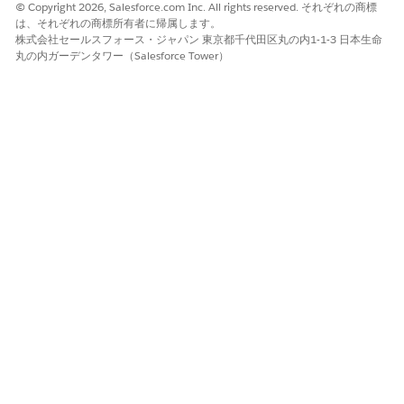
© Copyright 2026, Salesforce.com Inc. All rights reserved. それぞれの商標
ゲージメント日、個人 ID、名、姓、ロケール、メールアドレス、
は、それぞれの商標所有者に帰属します。
Whatsapp 番号、SMS および RCS 番号、デバイス ID (MAM)、
株式会社セールスフォース・ジャパン 東京都千代田区丸の内1-1-3 日本生命
商品 SKU、商品名、商品画像 URL、PDP URL、商品カテゴリ、商
丸の内ガーデンタワー（Salesforce Tower）
品サブカテゴリ、現在の価格を使用してメッセージをパーソナラ
イズできます。
このイベントにより、フローリソースで買い物客や商品の詳細な
どの参照イベントコンテキストが提供されるため、マーケティン
グ担当者はより関連性の高いジャーニーを作成できます。たとえ
ば、より価値の高い商品の参照リマインダーのみを送信できま
す。
中止商品の参照トリガーの DMO マッピング
破棄された商品参照トリガーの場合、プロファイル、エンゲー
ジメント、連絡先 DMO を顧客データに対応付けます。一部の
エンゲージメント DMO では、DMO に使用する特定の値が必
要です。
この記事で問題は解決されましたか?
ご意見をお待ちしております。