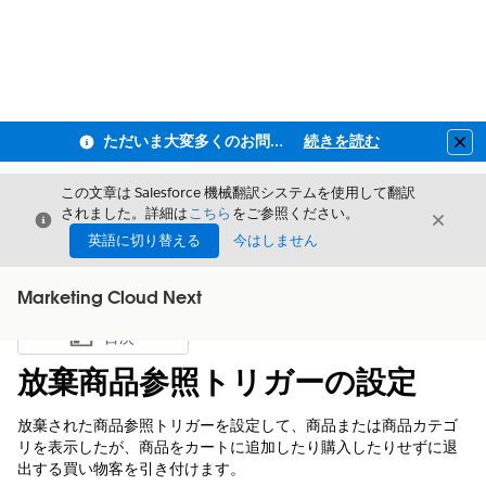
ただいま大変多くのお問い合わせをいただいており、ご連絡までにお時間を頂戴しております
続きを読む
Clo
この文章は Salesforce 機械翻訳システムを使用して翻訳
されました。詳細は
こちら
をご参照ください。
閉じる
閉じ
閉じる
英語に切り替える
今はしません
Marketing Cloud Next
目次
目次を表示
放棄商品参照トリガーの設定
放棄された商品参照トリガーを設定して、商品または商品カテゴ
リを表示したが、商品をカートに追加したり購入したりせずに退
出する買い物客を引き付けます。