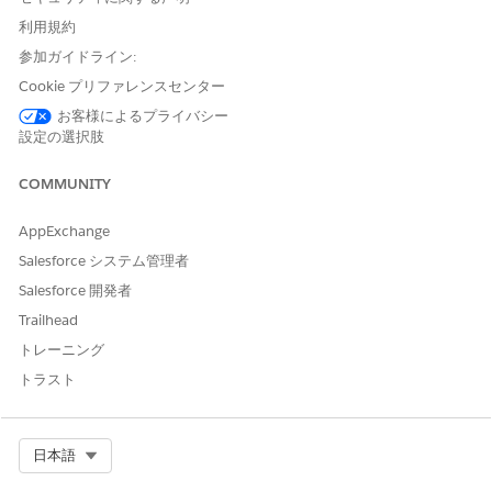
[データをデータモデルオブジェクト (DMO) にマッピング] セ
利用規約
クションで、必要なすべての DMO が顧客データにマッピング
参加ガイドライン:
されていることを確認します。
DMO の横にあるチェックマークは、DMO が正しくマッピン
Cookie プリファレンスセンター
グされていることを示します。
お客様によるプライバシー
[Set Conditions (条件の設定)] で、
[Inactivity Period
(非アク
設定の選択肢
ティブ期間)] を設定します。これは、顧客の最後のインタラク
ションの後、このトリガーが有効化されるまでの待機時間で
COMMUNITY
す。
10 分～ 7 日の値を設定します。
AppExchange
[Manage Frequency (頻度を管理)] で、[
Job Frequency (
ジョ
Salesforce システム管理者
ブ頻度)] の値と単位 (分、時間、または日) を設定します。
Salesforce 開発者
ジョブ頻度は、対象顧客を評価してトリガージョブを実行する
頻度です。分 (10 ～ 59)、時間 (1 ～ 23)、または日 (1 ～ 7)
Trailhead
の値を指定します。
トレーニング
[チャネルを選択] セクションで、トリガーメッセージを送信す
トラスト
るチャネル (メール、SMS または RCS、WhatsApp など) を 1
つ以上選択します。
関連するチャネルが組織に設定されていることを確認します。
Select Org
日本語
設定後、マーケティング担当者はフローで [
Abandoned Product
Browse
(放棄された商品の参照)] 自動化イベントを使用し、エン