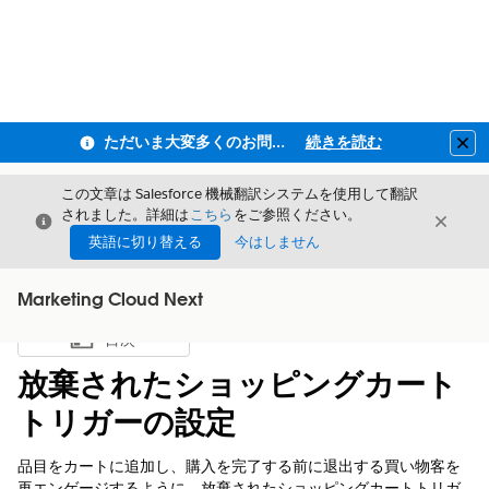
ただいま大変多くのお問い合わせをいただいており、ご連絡までにお時間を頂戴しております
続きを読む
Clo
この文章は Salesforce 機械翻訳システムを使用して翻訳
されました。詳細は
こちら
をご参照ください。
閉じる
閉じ
閉じる
英語に切り替える
今はしません
Marketing Cloud Next
目次
目次を表示
放棄されたショッピングカート
トリガーの設定
品目をカートに追加し、購入を完了する前に退出する買い物客を
再エンゲージするように、放棄されたショッピングカートトリガ