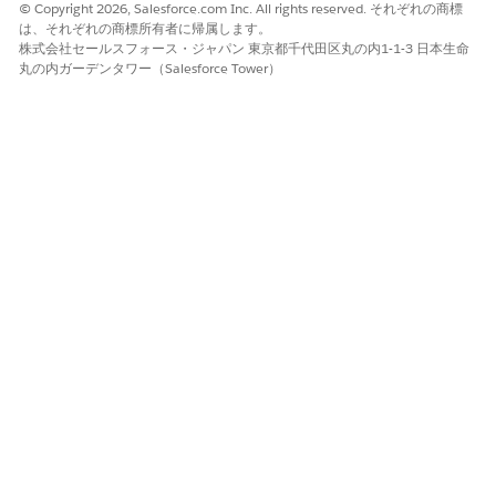
© Copyright 2026, Salesforce.com Inc. All rights reserved. それぞれの商標
関連するチャネルが組織に設定されていることを確認します。
は、それぞれの商標所有者に帰属します。
株式会社セールスフォース・ジャパン 東京都千代田区丸の内1-1-3 日本生命
丸の内ガーデンタワー（Salesforce Tower）
例
無操作期間と
ジョブ頻度
は連動します。たとえば、[
無操作期
間
] を 30 分、[
ジョブ頻度]
を 15 分に設定した場合、トリガー
は各実行から 30 分遡って 15 分ごとに買い物客を評価しま
す。トリガーが午前 10 時に実行された場合、午前 9 時 15 分
から午前 9 時 30 分の間に無効と評価された顧客がこのトリガ
ーの対象になります。顧客は、無操作状態からおよそ 45 分以
内にメッセージを受信します。これは、ジョブの頻度と無操作
期間を合わせた期間です。
買い物客は、実行時に 30 分間無効のままであった場合にの
み、メッセージを受け取ります。その期間中に買い物客が操作
すると、無操作タイマーがリセットされ、メッセージは後の実
行に延期されます。
設定後、マーケティング担当者はフローで
放棄ショッピングカー