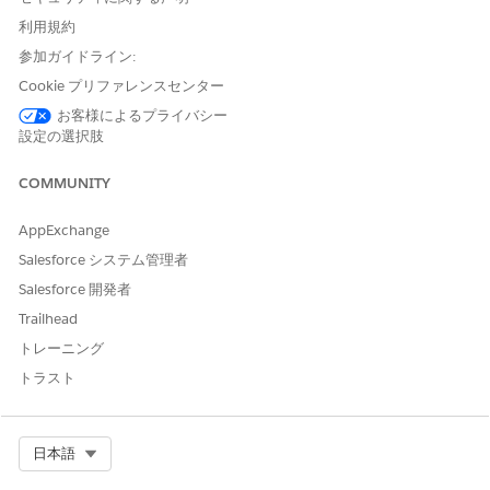
能」
と入力し、[
トリガー] を
選択します。
利用規約
Abandoned Shopping Cart トリガーで、[
Manage
Configuration
] をクリックします。
参加ガイドライン:
[設定] ページから、トリガーを有効にします。
Cookie プリファレンスセンター
[データをデータモデルオブジェクト (DMO) にマッピング] セ
お客様によるプライバシー
クションで、必要なすべての DMO が顧客データにマッピング
設定の選択肢
されていることを確認します。
DMO の横にあるチェックマークは、DMO が正しくマッピン
COMMUNITY
グされていることを示します。
[Set Conditions (条件の設定)] で、
[Inactivity Period
(非アク
AppExchange
ティブ期間)] を設定します。これは、顧客の最後のインタラク
ションの後、このトリガーが有効化されるまでの待機時間で
Salesforce システム管理者
す。
Salesforce 開発者
10 分～ 7 日の値を設定します。
Trailhead
[Manage Frequency (頻度を管理)] で、[
Job Frequency (
ジョ
トレーニング
ブ頻度)] の値と単位 (分、時間、または日) を設定します。
ジョブ頻度は、対象顧客を評価してトリガージョブを実行する
トラスト
頻度です。分 (10 ～ 59)、時間 (1 ～ 23)、または日 (1 ～ 7)
の値を指定します。
[チャネルを選択] セクションで、トリガーメッセージを送信す
Select Org
日本語
る 1 つ以上のチャネル (メール、SMS または RCS、
WhatsApp など) を選択します。