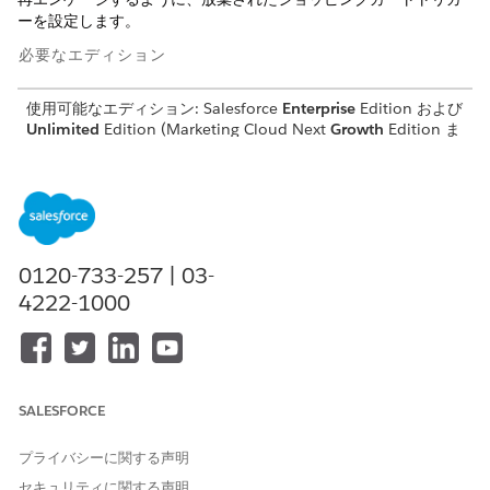
ーを設定します。
必要なエディション
使用可能なエディション:
Salesforce
Enterprise
Edition および
Unlimited
Edition (Marketing Cloud Next
Growth
Edition ま
たは
Advanced
Edition
付属)
必要なユーザー権限
放棄されたショッピングカー
「マーケティングトリガー管
トトリガーを設定する
理者」権限セット
0120-733-257 | 03-
4222-1000
開始する前に、アプリケーションの顧客データをこのトリガーに
必要なデータ モデル オブジェクト(DMO)にマッピングし、コマー
ス データソースからカートおよび Checkout イベントがマーケテ
ィング データ モデルに送信されるようにします。このトリガーで
使用されるデータモデルオブジェクトのマッピングについては、
SALESFORCE
「
DMO Mappings for Abandoned Shopping Cart Trigger
」を参
照してください。
プライバシーに関する声明
[設定] から、[クイック検索] ボックスに「
マーケティング機
セキュリティに関する声明