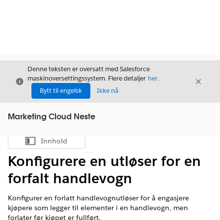
Denne teksten er oversatt med Salesforce
maskinoversettingssystem. Flere detaljer
her
.
Avslutt
Avslut
Avslutt
Bytt til engelsk
Ikke nå
Marketing Cloud Neste
Innhold
Vis innholdsfortegnelse
Konfigurere en utløser for en
forfalt handlevogn
Konfigurer en forlatt handlevognutløser for å engasjere
kjøpere som legger til elementer i en handlevogn, men
forlater før kjøpet er fullført.