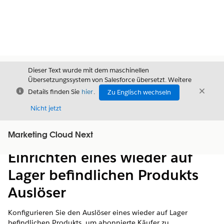
Dieser Text wurde mit dem maschinellen
Übersetzungssystem von Salesforce übersetzt. Weitere
Schließen
Schli
Details finden Sie
hier
.
Zu Englisch wechseln
Schließ
Nicht jetzt
Marketing Cloud Next
Inhalt
Inhalt anzeigen
Einrichten eines wieder auf
Lager befindlichen Produkts
Auslöser
Konfigurieren Sie den Auslöser eines wieder auf Lager
befindlichen Produkts, um abonnierte Käufer zu