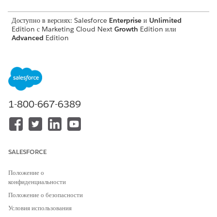
Доступно в версиях:
Salesforce
Enterprise
и
Unlimited
Edition с Marketing Cloud Next
Growth
Edition или
Advanced
Edition
ТРЕБУЕМЫЕ ПОЛНОМОЧИЯ ПОЛЬЗОВАТЕЛЯ
Для настройки продукта
Набор полномочий
обратно в триггеры запаса:
администратора триггеров
Marketing
1-800-667-6389
Перед началом соотнесите данные клиентов из приложения с
обязательными объектами модели данных (DMO). Соотнесения
объектов модели данных, используемые этим триггером, см. в
разделе
Соотнесения DMO для продукта «Возврат в запас»
.
SALESFORCE
Введите строку «
» в поле «Быстрый
Маркетинговые функции
поиск» меню «Настройка» и выберите пункт «
Триггеры
».
Положение о
В доступных триггерах выберите «Вернуться в запас» и
конфиденциальности
нажмите «
Управление конфигурацией
».
Положение о безопасности
На странице настроек включите триггер.
Условия использования
В разделе соотнесения данных с объектами модели данных