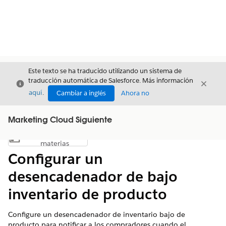
Este texto se ha traducido utilizando un sistema de
traducción automática de Salesforce. Más información
Cerrar
Cerrar
Cerrar
aquí
.
Cambiar a inglés
Ahora no
Marketing Cloud Siguiente
Índice de
Mostrar índice de materias
materias
Configurar un
desencadenador de bajo
inventario de producto
Configure un desencadenador de inventario bajo de
producto para notificar a los compradores cuando el