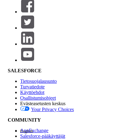
Suodattimet (0)
VALITSE SUODATTIMET
Lisää
Tuotealue
Ominaisuuden vaikutus
SALESFORCE
Tietosuojalausunto
Turvatiedote
Käyttöehdot
Osallistumisohjeet
Evästeasetusten keskus
Your Privacy Choices
Edition
COMMUNITY
AppExchange
English
Salesforce-pääkäyttäjät