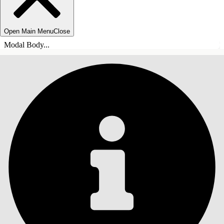
Open Main Menu
Close
Modal Body...
SISÄLLYSLUETTELO
Haku
Näytä sisällysluettelo
Sisällysluettelo