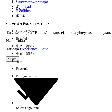
Français
Salesforce-kehittäjät
Trailhead
Deutsch
Kokemus
Koulutus
Trust
Italiano
日本語
SUPPORT & SERVICES
Español (México)
Tarvitsetko apua? Hae lisää resursseja tai ota yhteys asiantuntijaan.
Tyhjennä kaikki
Valmis
Español
Hanki tukea
中文（简体）
Tarjoaja
Experience Cloud
中文（繁體）
Suomi
한국어
Русский
Português (Brasil)
Select Org
Suomi
Ei tuloksia