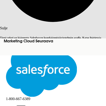
Haku
Sulje
Tämä teksti on käännetty Salesforcen konekäännösjärjestelmän avulla. Katso lisätietoja
Marketing Cloud Seuraava
Vaihda englantiin
Ei nyt
täältä
.
Sulje
Sulje
1-800-667-6389