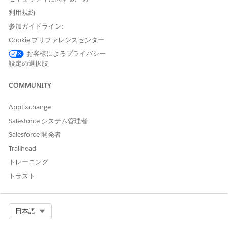
クションで、必要なすべての DMO が顧客データにマッピング
利用規約
されていることを確認します。
参加ガイドライン:
DMO の横にあるチェックマークは、DMO が正しくマッピン
Cookie プリファレンスセンター
グされていることを示します。
[Set Conditions (条件の設定)] で、
ルックバック期間
を設定し
お客様によるプライバシー
ます。ルックバック期間は、在庫の変更を評価する前に顧客の
設定の選択肢
商品の関心を確認するために使用される時間範囲です。
1 ～ 60 日の値を設定します。
COMMUNITY
[Set Conditions (条件の設定)] で、[
Low Inventory
Threshold
(低在庫しきい値)] を設定します。これは、このト
AppExchange
リガーを有効化する在庫数量です。
Salesforce システム管理者
1 ～ 1,000,000 単位の値を設定します。
Salesforce 開発者
[Manage Frequency (頻度を管理)] で、[
Job Frequency (
ジョ
ブ頻度)] の値と単位を設定します。
Trailhead
ジョブ頻度は、対象顧客を評価してトリガージョブを実行する
トレーニング
頻度です。分 (10 ～ 59)、時間 (1 ～ 23)、または日 (1 ～ 7)
トラスト
の値を指定します。
[チャネルを選択] セクションで、トリガーメッセージを送信す
るチャネル (メール、SMS または RCS、WhatsApp など) を 1
Select Org
日本語
つ以上選択します。
関連するチャネルが組織に設定されていることを確認します。