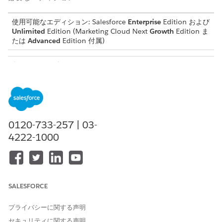
使用可能なエディション:
Salesforce
Enterprise
Edition および
Unlimited
Edition (Marketing Cloud Next
Growth
Edition ま
たは
Advanced
Edition
付属)
必要なユーザー権限
商品の低在庫トリガーを設定
「マーケティングトリガー管
する
理者」権限セット
開始する前に、アプリケーションの顧客データを必要なデータモ
デルオブジェクト (DMO) に対応付けます。このトリガーで使用さ
0120-733-257 | 03-
れるデータモデルオブジェクトのマッピングについては、「
DMO
4222-1000
Mappings for
Product Low Inventory Trigger」を参照してくだ
さい。
[設定] から、[クイック検索] ボックスに「
マーケティング機
能」
と入力し、[
トリガー] を
選択します。
SALESFORCE
使用可能なトリガーから、[Product Low Inventory] を選択
し、[
Manage Configuration]
をクリックします。
プライバシーに関する声明
設定ページから、トリガーを有効にします。
[データをデータモデルオブジェクト (DMO) にマッピング] セ
セキュリティに関する声明