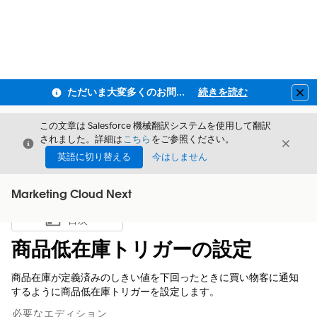
ただいま大変多くのお問い合わせをいただいており、ご連絡までにお時間を頂戴しております
続きを読む
Clo
この文章は Salesforce 機械翻訳システムを使用して翻訳
されました。詳細は
こちら
をご参照ください。
閉じる
閉じ
閉じる
英語に切り替える
今はしません
Marketing Cloud Next
目次
目次を表示
商品低在庫トリガーの設定
商品在庫が定義済みのしきい値を下回ったときに買い物客に通知
するように商品低在庫トリガーを設定します。
必要なエディション