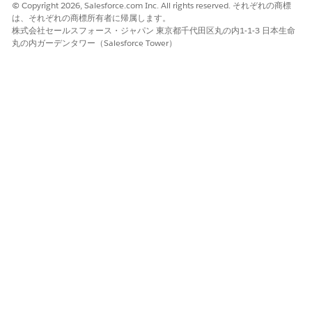
© Copyright 2026, Salesforce.com Inc. All rights reserved. それぞれの商標
設定後、マーケティング担当者はフローで [
Product Low
は、それぞれの商標所有者に帰属します。
Inventory (
商品在庫が少ない)] を自動化イベントとして使用し、
株式会社セールスフォース・ジャパン 東京都千代田区丸の内1-1-3 日本生命
次の項目を使用してメッセージをパーソナライズできます: エンゲ
丸の内ガーデンタワー（Salesforce Tower）
ージメント日、個人 ID、名、姓、ロケール、メールアドレス、
WhatsApp 番号、SMS および RCS 番号、デバイス ID (MAM)、
商品 SKU、商品名、商品画像 URL、PDP URL、商品カテゴリ、商
品サブカテゴリ、現在の価格、現在の在庫数、以前の在庫数。
このイベントにより、フローリソースで商品と買い物客のコンテ
キストが提供されるため、マーケティング担当者は関連する利用
者への低在庫通知をパーソナライズし、高いインテントの商品へ
の関心を優先することでエンゲージメントを改善できます。
商品低在庫トリガーの DMO マッピング
商品の在庫が少ないトリガーの場合、カタログ、プロファイ
ル、エンゲージメント、連絡先 DMO を顧客データに対応付け
ます。
この記事で問題は解決されましたか?