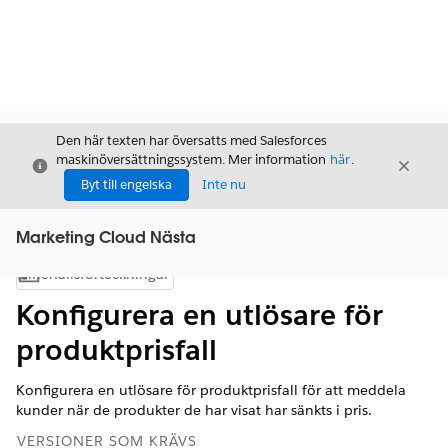
Den här texten har översatts med Salesforces
maskinöversättningssystem. Mer information
här
.
Stäng
Stäng
Stäng
Byt till engelska
Inte nu
Marketing Cloud Nästa
Innehållsförteckningar
Visa innehållsförteckning
Konfigurera en utlösare för
produktprisfall
Konfigurera en utlösare för produktprisfall för att meddela
kunder när de produkter de har visat har sänkts i pris.
VERSIONER SOM KRÄVS