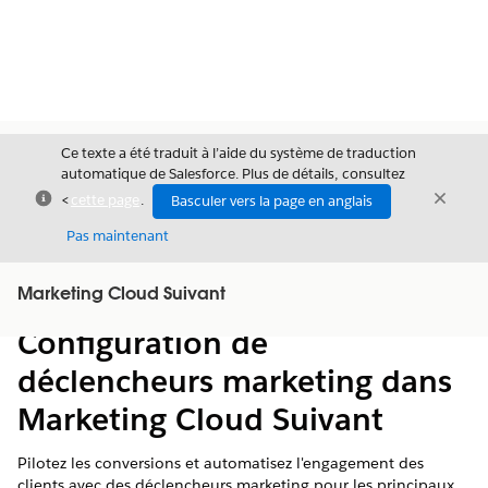
Ce texte a été traduit à l’aide du système de traduction
automatique de Salesforce. Plus de détails, consultez
Fermer
Ferme
<
cette page
.
Basculer vers la page en anglais
Fermer
Pas maintenant
Table des
Marketing Cloud Suivant
Afficher la table des matières
matières
Configuration de
déclencheurs marketing dans
Marketing Cloud Suivant
Pilotez les conversions et automatisez l'engagement des
clients avec des déclencheurs marketing pour les principaux