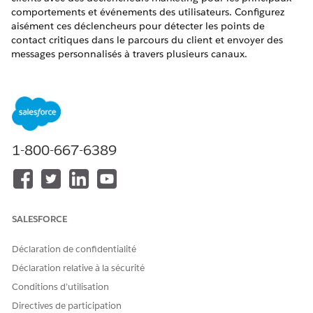
comportements et événements des utilisateurs. Configurez
aisément ces déclencheurs pour détecter les points de
contact critiques dans le parcours du client et envoyer des
messages personnalisés à travers plusieurs canaux.
ÉDITIONS REQUISES
Éditions Salesforce
Enterprise
et
Unlimited
avec Marketing
Cloud Next
Growth
Edition ou
Advanced
Edition
1-800-667-6389
Lorsque les marketeurs utilisent les déclencheurs marketing
dans des flux, le déclencheur expose des données
contextuelles dans la ressource d'événement de flux. Les
marketeurs peuvent utiliser ces données pour personnaliser le
contenu des messages et élaborer des conditions, par
SALESFORCE
exemple envoyer des messages uniquement pour des
produits ou des paniers d'achat de grande valeur.
Déclaration de confidentialité
Configuration d'un déclencheur de panier d'achat
Déclaration relative à la sécurité
abandonné
Configurez un déclencheur de panier d'achat abandonné
Conditions d’utilisation
pour réengager les acheteurs qui ajoutent des articles à
Directives de participation