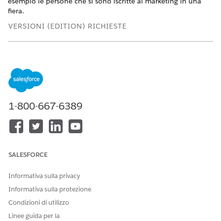
esempio le persone che si sono iscritte al marketing in una
fiera.
VERSIONI (EDITION) RICHIESTE
Disponibile nelle versioni:
Salesforce
Enterprise
Edition e
Unlimited
Edition con Marketing Cloud Next
Growth
Edition o
Advanced
Edition
AUTORIZZAZIONI UTENTE NECESSARIE
1-800-667-6389
Per creare segmenti:
Insieme di autorizzazioni
Amministratore Marketing
Cloud
O
SALESFORCE
Insieme di autorizzazioni
Responsabile Marketing
Informativa sulla privacy
Cloud
Informativa sulla protezione
Condizioni di utilizzo
Creazione di un elenco fruibile
Linee guida per la