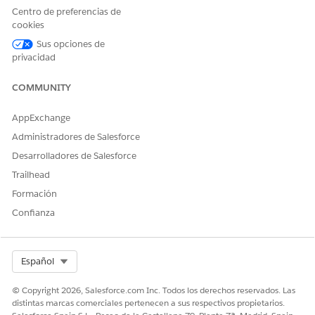
Siguiente
Centro de preferencias de
Para crear un segmento, arrastre los atributos que
cookies
describen su audiencia de destino. Cuando cree reglas de
Sus opciones de
segmento, asegúrese de seleccionar objetos y campos que
privacidad
se alinean con su modelo de datos.
COMMUNITY
Crear un segmento con IA en Marketing Cloud Siguiente
Cree segmentos utilizando lenguaje natural y funciones
AppExchange
de IA generativa de Einstein. Modifique y publique
segmentos de Einstein del mismo modo que sus otros
Administradores de Salesforce
segmentos de marketing. Un administrador debe activar la
Desarrolladores de Salesforce
IA generativa para segmentos.
Trailhead
Formación
Confianza
¿RESOLVIÓ ESTE ARTÍCULO SU PROBLEMA?
¡Háganos saber cómo podemos mejorar!
Select Org
Español
Sí
No
© Copyright 2026, Salesforce.com Inc. Todos los derechos reservados. Las
distintas marcas comerciales pertenecen a sus respectivos propietarios.