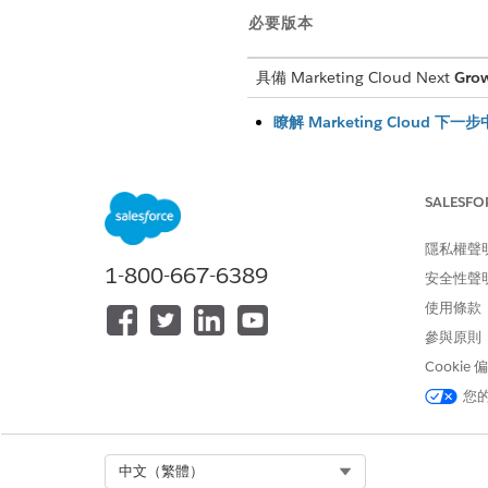
必要版本
具備 Marketing Cloud Next
Gro
瞭解 Marketing Cloud 下
Marketing Cloud Next
中的「
搭配行銷活動使用,則需要一些
SALESFO
區隔概念與範例
區段畫布提供數個功能,可協助
隱私權聲
在 Marketing Cloud 下一
1-800-667-6389
安全性聲
若要建立區段,您可以拖入描述
使用條款
在 Marketing Cloud 下一步
參與原則
使用自然語言和 Einstein 
Cookie
您
此文章是否解決您的問題？
Select Org
中文（繁體）
請讓我們知道，以便我們改進！