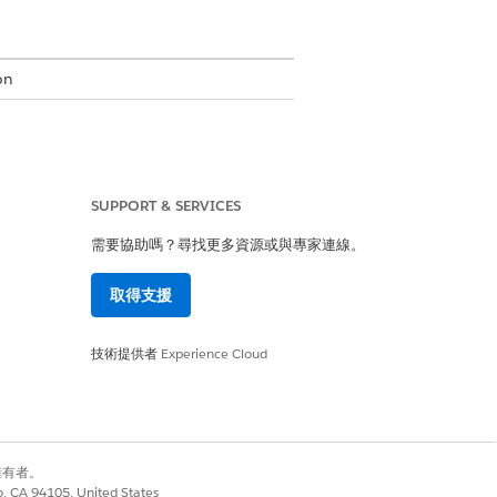
on
式中的「區段」頁面相同。不過,如果您計畫將區段
SUPPORT & SERVICES
組功能,可協助您建立所需的區段。
需要協助嗎？尋找更多資源或與專家連線。
和欄位。
取得支援
區段相同。管理員必須為區段啟用生成式 AI。
技術提供者
Experience Cloud
是
否
別擁有者。
co, CA 94105, United States