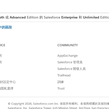
wth
或
Advanced
Edition 的 Salesforce
Enterprise
和
Unlimited
Editi
一步中的區段
區段」頁面與適用於
Data 360
的
Data Cloud
Lightning 應用程
特定欄位設定。
RCE
COMMUNITY
您識別正確的受眾。瞭解屬性文件庫背後的資料,以及可用的強大巢狀與分
明
AppExchange
步中手動建立區段
明
Salesforce 管理員
目標受眾的屬性。當您建立區段規則時,請確定您選取符合資料模型的物件
Salesforce 開發人員
中使用 AI 建立區段
Trailhead
生成式 AI 功能建立區段。您編輯和發佈 Einstein 區段的方式與其他行銷
 偏好設定中心
訓練
的隱私選擇
Trust
© Copyright 2026, Salesforce.com Inc. 保留所有權利。各個商標屬於其個
Salesforce, Inc. Salesforce Tower, 415 Mission Street, 3rd Floor, San Francis