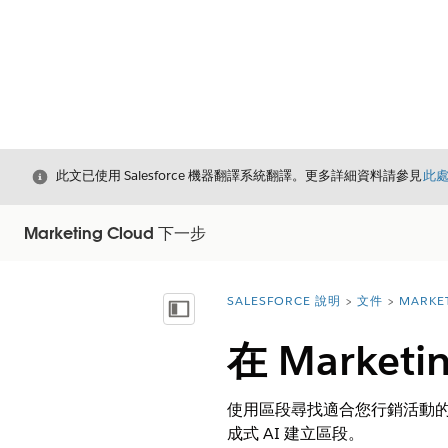
結束
此文已使用 Salesforce 機器翻譯系統翻譯。更多詳細資料請參見
此
Marketing Cloud 下一步
SALESFORCE 說明
文件
MARKE
您位於此處：
顯示目錄
在 Market
使用區段尋找適合您行銷活動的受
成式 AI 建立區段。