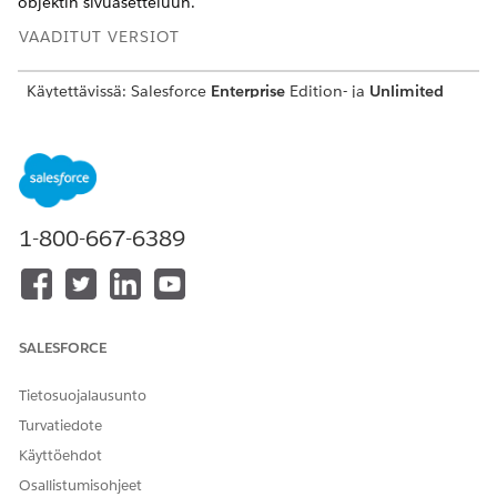
objektin sivuasetteluun.
VAADITUT VERSIOT
Käytettävissä:
Salesforce
Enterprise
Edition- ja
Unlimited
Edition -versioissa Marketing Cloud Next
Advanced
Edition -
versioilla
TARVITTAVAT KÄYTTÖOIKEUDET
Sivuasetteluiden luominen:
Sovelluksen mukautusoikeus
1-800-667-6389
Valitse Määritykset-valikosta
Objektien hallinta
.
Valitse
Kampanja-
objekti.
Valitse Sivuasettelut ja napsauta
Kampanjan asettelu
.
Vedä
Liiketoimintayksikön
hakusuhdekenttä
Kampanjan
SALESFORCE
tiedot -osioon
.
Tallenna muutokset.
Tietosuojalausunto
Turvatiedote
Käyttöehdot
RATKAISIKO TÄMÄ ARTIKKELI ONGELMASI?
Osallistumisohjeet