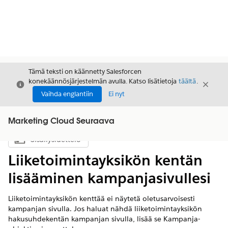
Tämä teksti on käännetty Salesforcen
konekäännösjärjestelmän avulla. Katso lisätietoja
täältä
.
Sulje
Sulje
Sulje
Vaihda englantiin
Ei nyt
Marketing Cloud Seuraava
Sisällysluettelo
Näytä sisällysluettelo
Liiketoimintayksikön kentän
lisääminen kampanjasivullesi
Liiketoimintayksikön kenttää ei näytetä oletusarvoisesti
kampanjan sivulla. Jos haluat nähdä liiketoimintayksikön
hakusuhdekentän kampanjan sivulla, lisää se Kampanja-