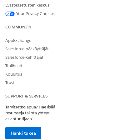
Anna palautetta, jotta voimme kehittyä!
Evästeasetusten keskus
Kyllä
Ei
Your Privacy Choices
COMMUNITY
AppExchange
Salesforce-pääkäyttäjät
Salesforce-kehittäjät
Trailhead
Koulutus
Trust
SUPPORT & SERVICES
Tarvitsetko apua? Hae lisää
resursseja tai ota yhteys
asiantuntijaan.
Hanki tukea