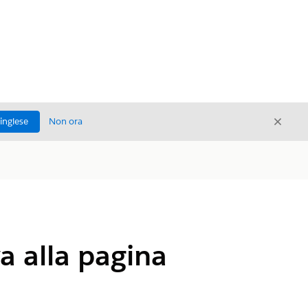
Chiud
'inglese
Non ora
Chiudi
a alla pagina