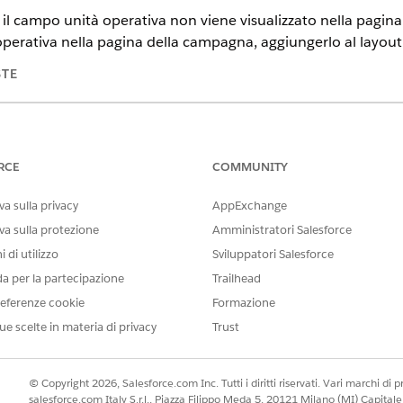
 il campo unità operativa non viene visualizzato nella pagin
à operativa nella pagina della campagna, aggiungerlo al layo
STE
force
Enterprise
Edition e
Unlimited
Edition con Marketing Cloud 
SSARIE
RCE
COMMUNITY
Personalizza applicazione
a sulla privacy
AppExchange
ore oggetti
.
va sulla protezione
Amministratori Salesforce
gna
.
 di utilizzo
Sviluppatori Salesforce
e fare clic su
Layout campagna
.
da per la partecipazione
Trailhead
a
Unità operativa
nella sezione
Informazioni campagna
.
eferenze cookie
Formazione
ue scelte in materia di privacy
Trust
IL PROBLEMA?
© Copyright 2026, Salesforce.com Inc. Tutti i diritti riservati. Vari marchi di pro
salesforce.com Italy S.r.l., Piazza Filippo Meda 5, 20121 Milano (MI) Capit
orare!