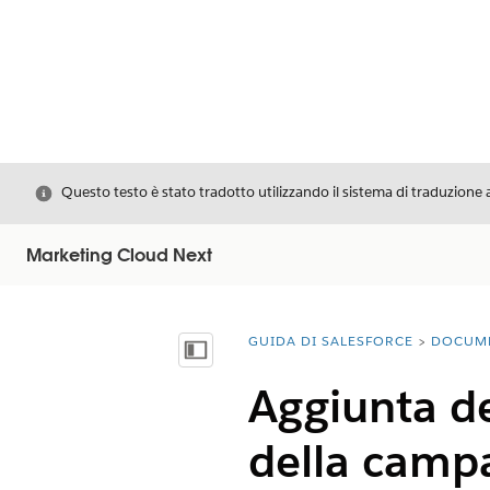
Chiudi
Questo testo è stato tradotto utilizzando il sistema di traduzione 
Marketing Cloud Next
GUIDA DI SALESFORCE
DOCUM
Ti trovi qui:
Mostra sommario
Aggiunta de
della camp