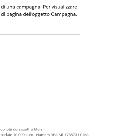
a di una campagna. Per visualizzare
ut di pagina dell'oggetto Campagna.
Next
Advanced
Edition
prietà dei rispettivi titolari.
Sì
No
ale sociale 10.000 euro - Numero REA MI-1785731 P.IVA