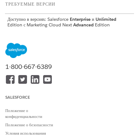
ТРЕБУЕМЫЕ ВЕРСИИ
Доступно в версиях:
Salesforce
Enterprise
и
Unlimited
Edition с Marketing Cloud Next
Advanced
Edition
НЕОБХОДИМЫЕ ПОЛНОМОЧИЯ ПОЛЬЗОВАТЕЛЯ
Для создания макетов страниц:
Настройка приложения
В меню «Настройка» выберите пункт
«Менеджер объектов»
.
1-800-667-6389
Выберите объект «
Кампания
».
Выберите «Макеты страниц» и нажмите «
Макет кампании
».
Перетащите поле поиска «
Бизнес-единица
» в раздел
«
Сведения о кампании
».
Сохраните внесенные изменения.
SALESFORCE
Положение о
конфиденциальности
ЭТА СТАТЬЯ РЕШИЛА ВАШУ ПРОБЛЕМУ?
Положение о безопасности
Оставьте свой отзыв, чтобы мы могли стать лучше!
Условия использования