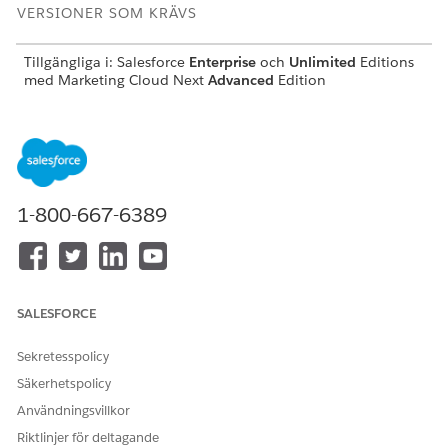
VERSIONER SOM KRÄVS
Tillgängliga i:
Salesforce
Enterprise
och
Unlimited
Editions
med Marketing Cloud Next
Advanced
Edition
ANVÄNDARBEHÖRIGHETER SOM KRÄVS
Skapa sidlayouter:
Anpassa program
I Inställningar, välj
Objekthanterare
.
1-800-667-6389
Välj objektet
Kampanj
.
Välj Sidlayouter och klicka på
Kampanjlayout
.
Dra sökfältet
Affärsenhet
till sektionen
Kampanjinformation
.
Spara dina ändringar.
SALESFORCE
Sekretesspolicy
Säkerhetspolicy
LÖSTE DENNA ARTIKEL DITT PROBLEM?
Användningsvillkor
Berätta för oss vad vi kan förbättra!
Riktlinjer för deltagande