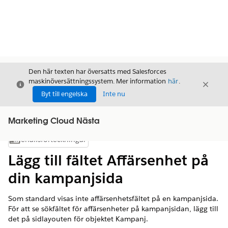
Den här texten har översatts med Salesforces
maskinöversättningssystem. Mer information
här
.
Stäng
Stäng
Stäng
Byt till engelska
Inte nu
Marketing Cloud Nästa
Innehållsförteckningar
Visa innehållsförteckning
Lägg till fältet Affärsenhet på
din kampanjsida
Som standard visas inte affärsenhetsfältet på en kampanjsida.
För att se sökfältet för affärsenheter på kampanjsidan, lägg till
det på sidlayouten för objektet Kampanj.