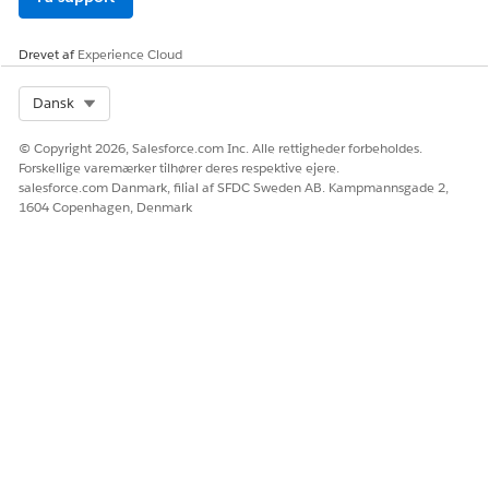
Ja
Nej
Drevet af
Experience Cloud
Select Org
Dansk
© Copyright 2026, Salesforce.com Inc. Alle rettigheder forbeholdes.
Forskellige varemærker tilhører deres respektive ejere.
salesforce.com Danmark, filial af SFDC Sweden AB. Kampmannsgade 2,
1604 Copenhagen, Denmark