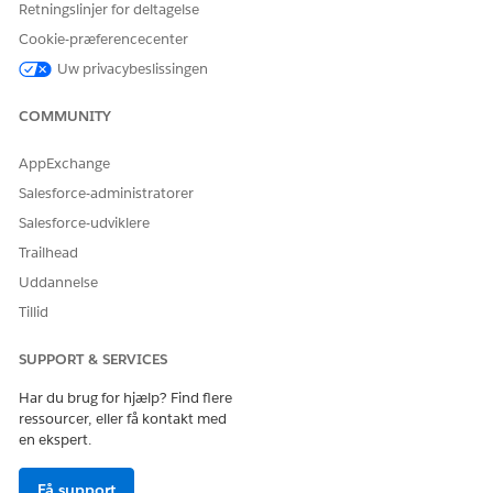
Når indhold sendes til almindelige aktiver, konverteres
Retningslinjer for deltagelse
flettefelter til pladsholdere. Før du kan udgive indhold
Cookie-præferencecenter
med pladsholderflettefelter, skal du løse alle flettefelter
Uw privacybeslissingen
med de korrekte datakilder.
Det er kun marketingadministratorer og den bruger, der
COMMUNITY
oprettede indholdet, der kan slette et fælles aktiv.
Indhold, der er oprettet fra en inaktiv forretningsenhed,
AppExchange
viser et "Inaktivt"-skilt i almindelige aktiver. Du kan stadig
Salesforce-administratorer
kopiere dette indhold til CMS-arbejdsområder for aktive
forretningsenheder.
Salesforce-udviklere
Trailhead
Skriv
i feltet Find hurtigt i
Forretningsenheder
Opsætning, og vælg
Indstillinger for forretningsenhed
.
Uddannelse
Klik på
Aktiver
i afsnittet Fælles aktiver.
Tillid
Denne handling opretter fanen Almindelige aktiver i
marketingappen.
SUPPORT & SERVICES
Har du brug for hjælp? Find flere
ressourcer, eller få kontakt med
LØSTE DENNE ARTIKEL DIT PROBLEM?
en ekspert.
Giv os besked, så vi kan forbedre os!
Få support