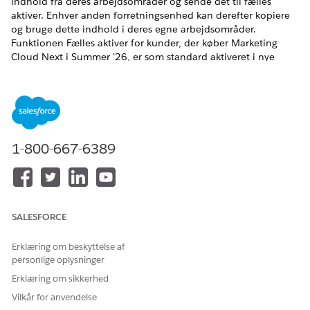
indhold fra deres arbejdsområder og sende det til fælles
aktiver. Enhver anden forretningsenhed kan derefter kopiere
og bruge dette indhold i deres egne arbejdsområder.
Funktionen Fælles aktiver for kunder, der køber Marketing
Cloud Next i Summer '26, er som standard aktiveret i nye
organisationer.
EDITIONSHEADING
Tilgængelig i:
Salesforce
Enterprise
og
Unlimited
Edition
med Marketing Cloud Next
Advanced
Edition
1-800-667-6389
BRUGERTILLADELSER PÅKRÆVET
Hvis du vil aktivere
Tilladelsessættet Marketing
almindelige aktiver:
Cloud-administrator
SALESFORCE
Overvej disse punkter, før du aktiverer almindelige aktiver:
Erklæring om beskyttelse af
Du kan ikke begrænse adgang til almindelige aktiver til
personlige oplysninger
specifikke forretningsenheder. Ethvert
Erklæring om sikkerhed
forretningsenhedsmedlem kan se og kopiere indhold fra
Vilkår for anvendelse
almindelige aktiver.