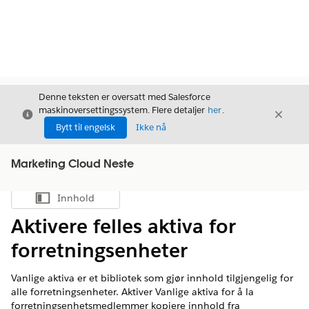
Denne teksten er oversatt med Salesforce
maskinoversettingssystem. Flere detaljer
her
.
Avslutt
Avslut
Avslutt
Bytt til engelsk
Ikke nå
Marketing Cloud Neste
Innhold
Vis innholdsfortegnelse
Aktivere felles aktiva for
forretningsenheter
Vanlige aktiva er et bibliotek som gjør innhold tilgjengelig for
alle forretningsenheter. Aktiver Vanlige aktiva for å la
forretningsenhetsmedlemmer kopiere innhold fra