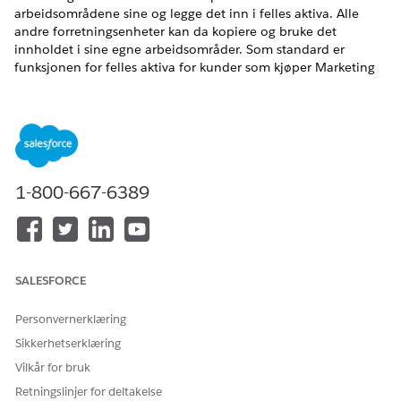
arbeidsområdene sine og legge det inn i felles aktiva. Alle
andre forretningsenheter kan da kopiere og bruke det
innholdet i sine egne arbeidsområder. Som standard er
funksjonen for felles aktiva for kunder som kjøper Marketing
Cloud Next i Summer ’26-utgivelsen, aktivert i nye
organisasjoner.
NØDVENDIGE UTGAVER
Tilgjengelig i
Salesforce
Enterprise
og
Unlimited
Edition
1-800-667-6389
med Marketing Cloud Next
Advanced
Edition
NØDVENDIG BRUKERTILLATELSE
For å aktivere felles aktiva:
Tillatelsessettet Marketing
Cloud-administrator
SALESFORCE
Ta hensyn til disse punktene før du aktiverer felles aktiva:
Personvernerklæring
Sikkerhetserklæring
Du kan ikke begrense tilgangen til felles aktiva til bestemte
forretningsenheter. Alle forretningsenhetsmedlemmer kan
Vilkår for bruk
vise og kopiere innhold fra felles aktiva.
Retningslinjer for deltakelse