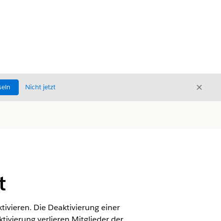
Schli
seln
Nicht jetzt
Schließ
t
tivieren. Die Deaktivierung einer
ivierung verlieren Mitglieder der