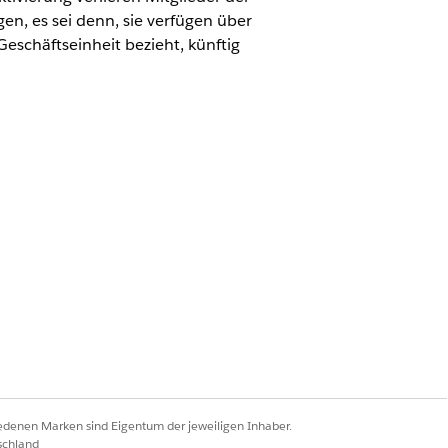
n, es sei denn, sie verfügen über
eschäftseinheit bezieht, künftig
tion
g Cloud-Administrator"
.
deaktivieren. Ihre Organisation muss
iedenen Marken sind Eigentum der jeweiligen Inhaber.
schland