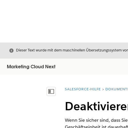
Schließen
Dieser Text wurde mit dem maschinellen Übersetzungssystem von S
Marketing Cloud Next
SALESFORCE-HILFE
DOKUMENT
Sie befinden sich hier:
Inhalt anzeigen
Deaktiviere
Wenn Sie sicher sind, dass Si
Geschäftseinheit ist dauerha