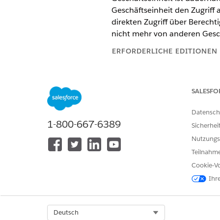
Geschäftseinheit den Zugriff
direkten Zugriff über Berecht
nicht mehr von anderen Gesc
ERFORDERLICHE EDITIONEN
Verfügbarkeit:
Salesforce
Enterp
SALESFO
ERFORDERLICHE BENUTZERBE
Datensch
Deaktivieren einer Geschäftseinh
1-800-667-6389
Sicherhei
Bevor Sie beginnen, führen S
Nutzungs
Teilnahme
Deaktivieren Sie alle aktiven
Deinstallieren Sie Marketing 
Cookie-Vo
Ihr
Sie können di
WICHTIG
über mindestens eine a
Select Org
Deutsch