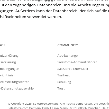
 auf den zugehörigen Datenbereich und die Arbeitsumgebunge
igungen. Außerdem kann der Datenbereich, der sich auf die G
häftseinheiten verwendet werden.
rise
und
Unlimited
Edition mit Marketing Cloud Next
Advanced
Edi
RCE
COMMUNITY
RECHTIGUNGEN
utzerklärung
AppExchange
eit:
Berechtigungssatz "Marketin
tserklärung
Salesforce-Administratoren
ie die folgenden Vorbereitungen durch:
bedingungen
Salesforce-Entwickler
richtlinien
Trailhead
 Flows, die sich auf die Kampagnen in der Geschäftseinheit beziehen
Performance für die Geschäftseinheit.
reinstellungscenter
Schulung
e Datenschutzauswahlen
Trust
e letzte verbleibende Geschäftseinheit in einer Organisation nicht 
ktive Geschäftseinheit verfügen.
© Copyright 2026, Salesforce.com Inc. Alle Rechte vorbehalten. Die versch
Salesforce.com Germany GmbH, Erika-Mann-Str. 31, 80636 München, Deut